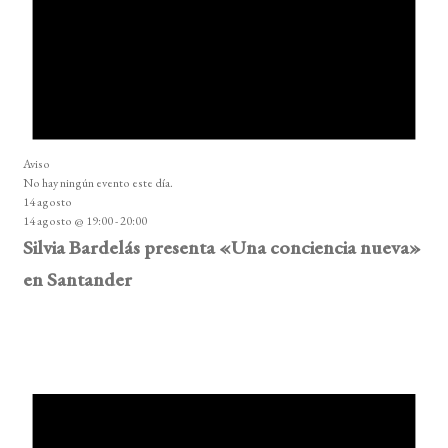
Aviso
No hay ningún evento este día.
14 agosto
14 agosto @ 19:00
-
20:00
Silvia Bardelás presenta «Una conciencia nueva»
en Santander