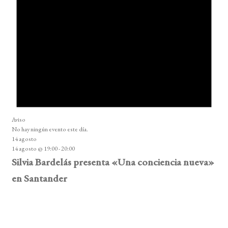
Aviso
No hay ningún evento este día.
14 agosto
14 agosto @ 19:00
-
20:00
Silvia Bardelás presenta «Una conciencia nueva»
en Santander