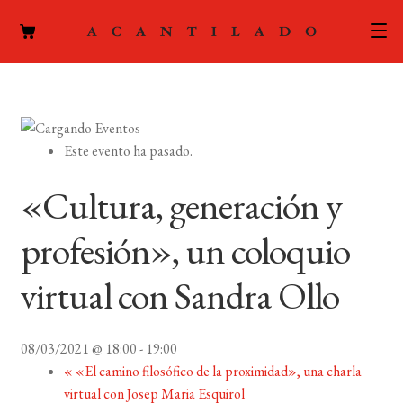
CATÁLOGO
AUTORES
Expand
Este evento ha pasado.
el
ACTUALIDAD
Expand
menú
«Cultura, generación y
el
hijo
PODCAST
menú
profesión», un coloquio
hijo
LA EDITORIAL
Expand
virtual con Sandra Ollo
el
FOREIGN RIGHTS
menú
hijo
08/03/2021 @ 18:00
-
19:00
CONTACTO
«
«El camino filosófico de la proximidad», una charla
virtual con Josep Maria Esquirol
MI CUENTA