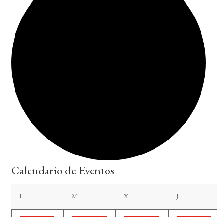
Calendario de Eventos
lunes
martes
miércoles
jueves
L
M
X
J