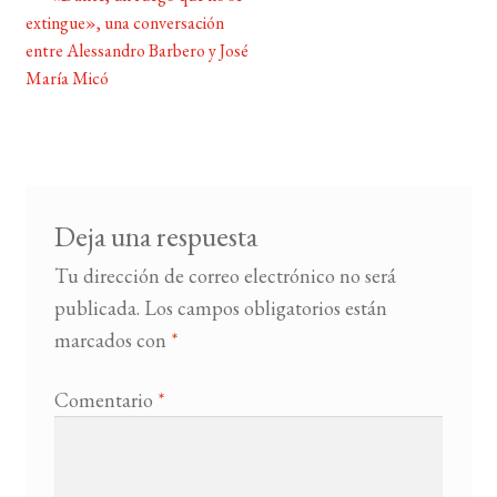
Navegación
extingue», una conversación
de
entre Alessandro Barbero y José
BUSCAR
entradas
María Micó
LISTA DE LIBROS
Deja una respuesta
Tu dirección de correo electrónico no será
publicada.
Los campos obligatorios están
marcados con
*
Comentario
*