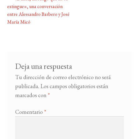
Navegación
extingue», una conversación
de
entre Alessandro Barbero y José
BUSCAR
entradas
María Micó
LISTA DE LIBROS
Deja una respuesta
Tu dirección de correo electrónico no será
publicada.
Los campos obligatorios están
marcados con
*
Comentario
*