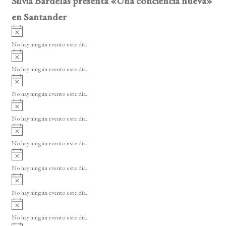
Silvia Bardelás presenta «Una conciencia nueva»
en Santander
A
v
No hay ningún evento este día.
i
A
s
v
o
No hay ningún evento este día.
i
A
s
v
o
No hay ningún evento este día.
i
A
s
v
o
No hay ningún evento este día.
i
A
s
v
o
No hay ningún evento este día.
i
A
s
v
o
No hay ningún evento este día.
i
A
s
v
o
No hay ningún evento este día.
i
A
s
v
o
No hay ningún evento este día.
i