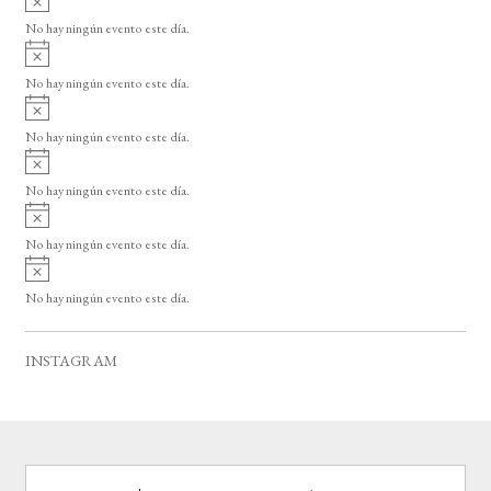
s
v
o
No hay ningún evento este día.
i
A
s
v
o
No hay ningún evento este día.
i
A
s
v
o
No hay ningún evento este día.
i
A
s
v
o
No hay ningún evento este día.
i
A
s
v
o
No hay ningún evento este día.
i
A
s
v
o
No hay ningún evento este día.
i
s
o
INSTAGRAM