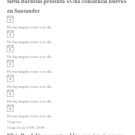
Silvia Bardelás presenta «Una conciencia nueva»
en Santander
A
v
No hay ningún evento este día.
i
A
s
v
o
No hay ningún evento este día.
i
A
s
v
o
No hay ningún evento este día.
i
A
s
v
o
No hay ningún evento este día.
i
A
s
v
o
No hay ningún evento este día.
i
A
s
v
o
No hay ningún evento este día.
i
A
s
v
o
No hay ningún evento este día.
i
14 agosto
s
14 agosto @ 19:00
-
20:00
o