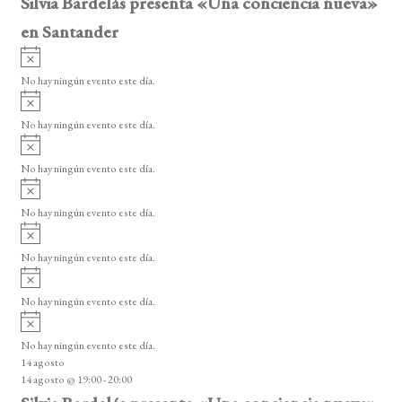
Silvia Bardelás presenta «Una conciencia nueva»
en Santander
A
v
No hay ningún evento este día.
i
A
s
v
o
No hay ningún evento este día.
i
A
s
v
o
No hay ningún evento este día.
i
A
s
v
o
No hay ningún evento este día.
i
A
s
v
o
No hay ningún evento este día.
i
A
s
v
o
No hay ningún evento este día.
i
A
s
v
o
No hay ningún evento este día.
i
14 agosto
s
14 agosto @ 19:00
-
20:00
o