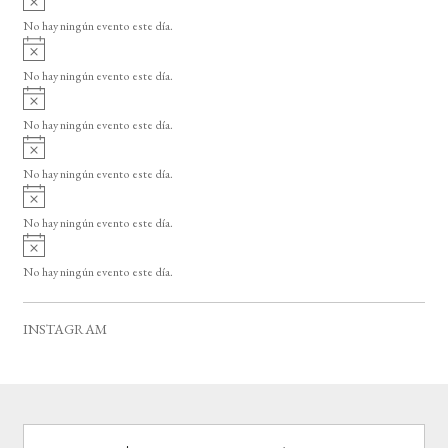
s
v
o
No hay ningún evento este día.
i
A
s
v
o
No hay ningún evento este día.
i
A
s
v
o
No hay ningún evento este día.
i
A
s
v
o
No hay ningún evento este día.
i
A
s
v
o
No hay ningún evento este día.
i
A
s
v
o
No hay ningún evento este día.
i
s
o
INSTAGRAM