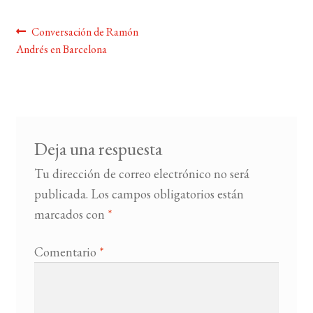
Navegación
Anterior:
Conversación de Ramón
BUSCAR
Andrés en Barcelona
de
LISTA DE LIBROS
entradas
Deja una respuesta
Tu dirección de correo electrónico no será
publicada.
Los campos obligatorios están
marcados con
*
Comentario
*