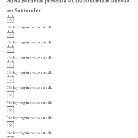
Silvia Bardelás presenta «Una conciencia nueva»
en Santander
A
v
No hay ningún evento este día.
i
A
s
v
o
No hay ningún evento este día.
i
A
s
v
o
No hay ningún evento este día.
i
A
s
v
o
No hay ningún evento este día.
i
A
s
v
o
No hay ningún evento este día.
i
A
s
v
o
No hay ningún evento este día.
i
A
s
v
o
No hay ningún evento este día.
i
A
s
v
o
No hay ningún evento este día.
i