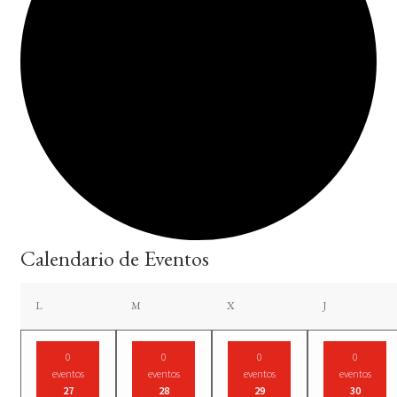
Calendario de Eventos
lunes
martes
miércoles
jueves
L
M
X
J
0
0
0
0
eventos
eventos
eventos
eventos
27
28
29
30