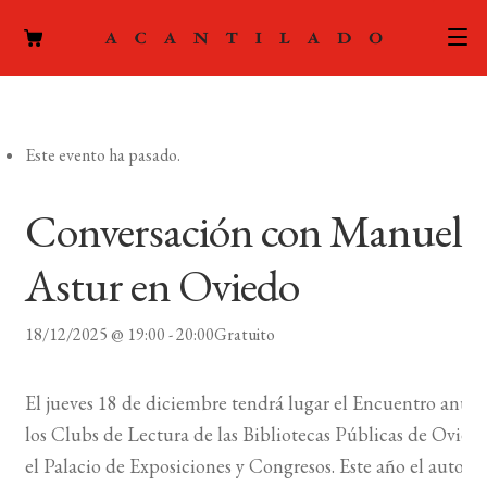
CATÁLOGO
Este evento ha pasado.
AUTORES
Expand
el
ACTUALIDAD
Conversación con Manuel
Expand
menú
el
hijo
PODCAST
Astur en Oviedo
menú
hijo
LA EDITORIAL
Expand
18/12/2025 @ 19:00
-
20:00
Gratuito
el
FOREIGN RIGHTS
menú
El jueves 18 de diciembre tendrá lugar el Encuentro anual
hijo
CONTACTO
los Clubs de Lectura de las Bibliotecas Públicas de Ovied
el Palacio de Exposiciones y Congresos. Este año el autor
MI CUENTA