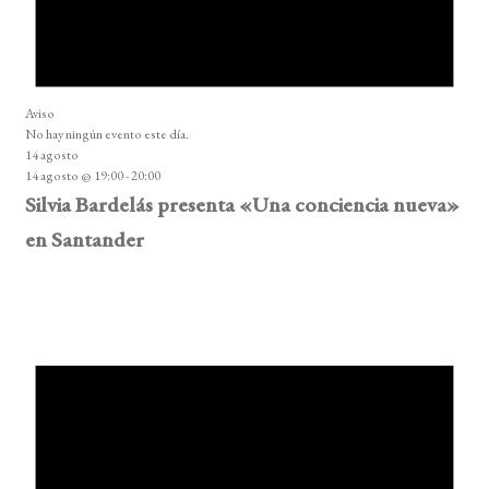
Aviso
No hay ningún evento este día.
14 agosto
14 agosto @ 19:00
-
20:00
Silvia Bardelás presenta «Una conciencia nueva»
en Santander