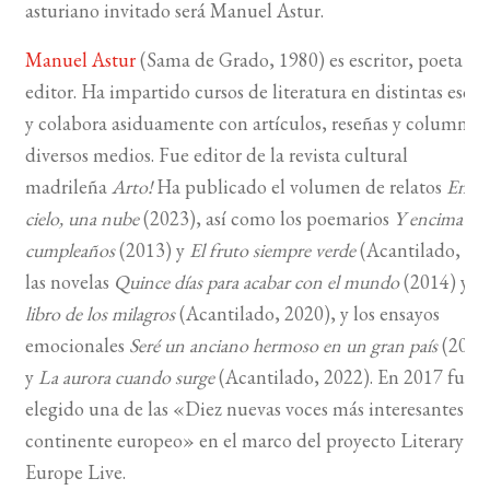
asturiano invitado será Manuel Astur.
BUSCAR
Manuel Astur
(Sama de Grado, 1980) es escritor, poeta y
editor. Ha impartido cursos de literatura en distintas escue
LISTA DE LIBROS
y colabora asiduamente con artículos, reseñas y columnas
diversos medios. Fue editor de la revista cultural
madrileña
Arto!
Ha publicado el volumen de relatos
En el
cielo, una nube
(2023), así como los poemarios
Y encima es 
cumpleaños
(2013) y
El fruto siempre verde
(Acantilado, 20
las novelas
Quince días para acabar con el mundo
(2014) y
Sa
libro de los milagros
(Acantilado, 2020), y los ensayos
emocionales
Seré un anciano hermoso en un gran país
(2016
y
La aurora cuando surge
(Acantilado, 2022). En 2017 fue
elegido una de las «Diez nuevas voces más interesantes de
continente europeo» en el marco del proyecto Literary
Europe Live.