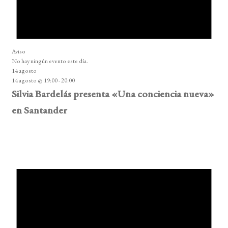
Aviso
No hay ningún evento este día.
14 agosto
14 agosto @ 19:00
-
20:00
Silvia Bardelás presenta «Una conciencia nueva»
en Santander