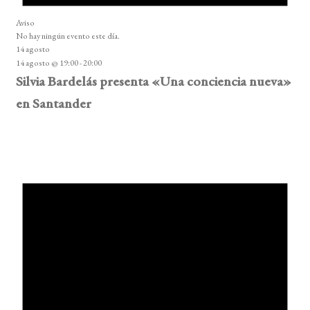
Aviso
No hay ningún evento este día.
14 agosto
14 agosto @ 19:00
-
20:00
Silvia Bardelás presenta «Una conciencia nueva»
en Santander