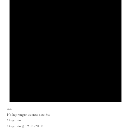
Aviso
No hay ningún evento este día.
14 agosto
14 agosto @ 19:00
-
20:00