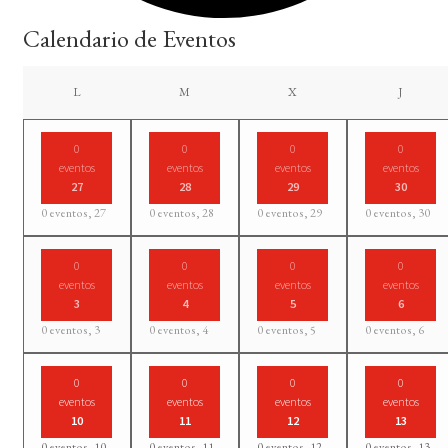
Calendario de Eventos
LUNES
MARTES
MIÉRCOLES
JUEVES
L
M
X
J
0
0
0
0
eventos
eventos
eventos
eventos
27
28
29
30
0 eventos,
27
0 eventos,
28
0 eventos,
29
0 eventos,
30
0
0
0
0
eventos
eventos
eventos
eventos
3
4
5
6
0 eventos,
3
0 eventos,
4
0 eventos,
5
0 eventos,
6
0
0
0
0
eventos
eventos
eventos
eventos
10
11
12
13
0 eventos,
10
0 eventos,
11
0 eventos,
12
0 eventos,
13