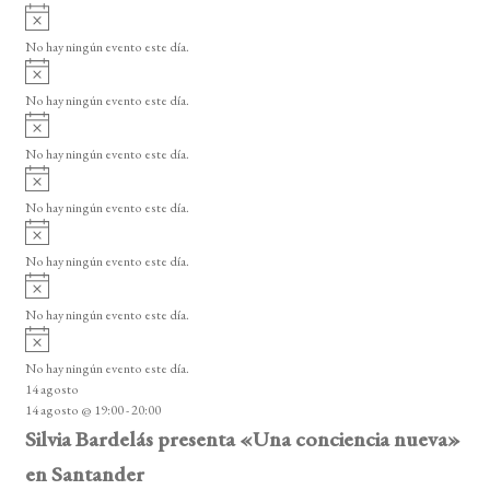
i
A
e
s
v
o
No hay ningún evento este día.
E
i
A
s
v
v
o
No hay ningún evento este día.
i
e
A
s
v
n
o
No hay ningún evento este día.
i
A
t
s
v
o
No hay ningún evento este día.
o
i
A
s
s
v
o
No hay ningún evento este día.
i
A
s
v
o
No hay ningún evento este día.
i
A
s
v
o
No hay ningún evento este día.
i
14 agosto
s
14 agosto @ 19:00
-
20:00
o
Silvia Bardelás presenta «Una conciencia nueva»
en Santander