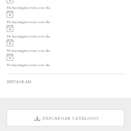
s
v
o
No hay ningún evento este día.
i
A
s
v
o
No hay ningún evento este día.
i
A
s
v
o
No hay ningún evento este día.
i
A
s
v
o
No hay ningún evento este día.
i
A
s
v
o
No hay ningún evento este día.
i
s
o
INSTAGRAM
DESCARGAR CATÁLOGO