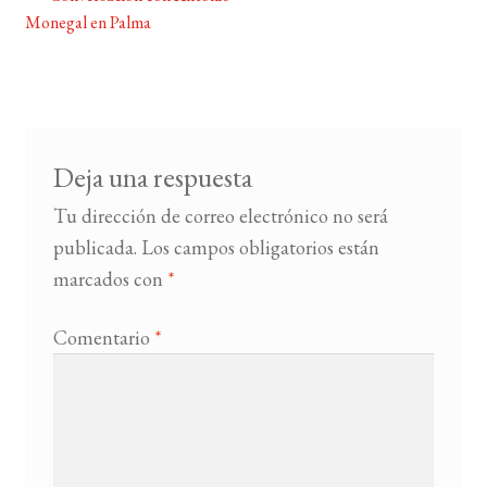
Navegación
Monegal en Palma
de
BUSCAR
entradas
LISTA DE LIBROS
Deja una respuesta
Tu dirección de correo electrónico no será
publicada.
Los campos obligatorios están
marcados con
*
Comentario
*