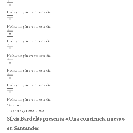
A
v
No hay ningún evento este día.
i
A
s
v
o
No hay ningún evento este día.
i
A
s
v
o
No hay ningún evento este día.
i
A
s
v
o
No hay ningún evento este día.
i
A
s
v
o
No hay ningún evento este día.
i
A
s
v
o
No hay ningún evento este día.
i
A
s
v
o
No hay ningún evento este día.
i
14 agosto
s
14 agosto @ 19:00
-
20:00
o
Silvia Bardelás presenta «Una conciencia nueva»
en Santander