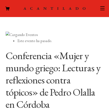
CATÁLOGO
AUTORES
Expand
Este evento ha pasado.
el
ACTUALIDAD
Expand
menú
Conferencia «Mujer y
el
hijo
PODCAST
menú
mundo griego: Lecturas y
hijo
LA EDITORIAL
Expand
reflexiones contra
el
FOREIGN RIGHTS
menú
tópicos» de Pedro Olalla
hijo
CONTACTO
en Córdoba
MI CUENTA