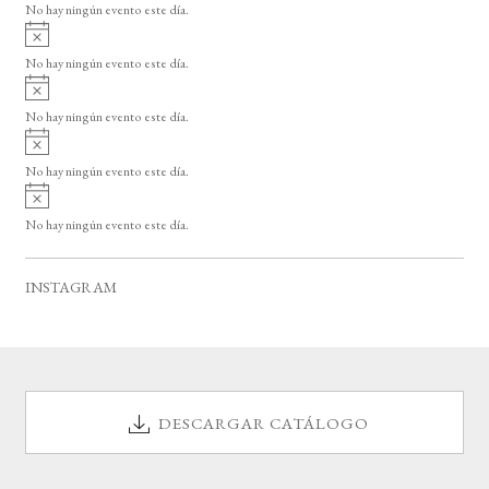
o
No hay ningún evento este día.
i
A
s
v
o
No hay ningún evento este día.
i
A
s
v
o
No hay ningún evento este día.
i
A
s
v
o
No hay ningún evento este día.
i
A
s
v
o
No hay ningún evento este día.
i
s
o
INSTAGRAM
DESCARGAR CATÁLOGO