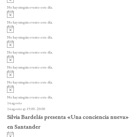
s
v
o
No hay ningún evento este día.
i
A
s
v
o
No hay ningún evento este día.
i
A
s
v
o
No hay ningún evento este día.
i
A
s
v
o
No hay ningún evento este día.
i
A
s
v
o
No hay ningún evento este día.
i
A
s
v
o
No hay ningún evento este día.
i
A
s
v
o
No hay ningún evento este día.
i
14 agosto
s
14 agosto @ 19:00
-
20:00
o
Silvia Bardelás presenta «Una conciencia nueva»
en Santander
A