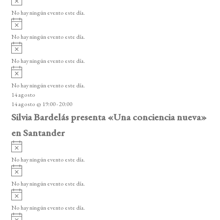
e
s
v
o
No hay ningún evento este día.
E
i
A
s
v
v
o
No hay ningún evento este día.
i
e
A
s
v
n
o
No hay ningún evento este día.
i
A
t
s
v
o
No hay ningún evento este día.
o
i
14 agosto
s
s
14 agosto @ 19:00
-
20:00
o
Silvia Bardelás presenta «Una conciencia nueva»
en Santander
A
v
No hay ningún evento este día.
i
A
s
v
o
No hay ningún evento este día.
i
A
s
v
o
No hay ningún evento este día.
i
A