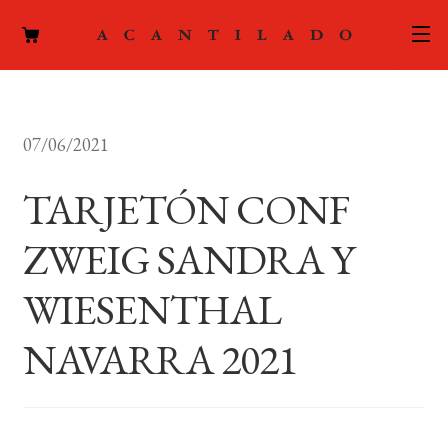
CATÁLOGO
07/06/2021
AUTORES
Expand
el
TARJETÓN CONF
ACTUALIDAD
Expand
menú
el
hijo
ZWEIG SANDRA Y
PODCAST
menú
hijo
WIESENTHAL
LA EDITORIAL
Expand
el
NAVARRA 2021
FOREIGN RIGHTS
menú
hijo
CONTACTO
MI CUENTA