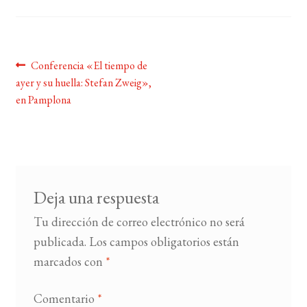
BUSCAR
Navegación
Anterior:
Conferencia «El tiempo de
LISTA DE LIBROS
ayer y su huella: Stefan Zweig»,
de
en Pamplona
entradas
Deja una respuesta
Tu dirección de correo electrónico no será
publicada.
Los campos obligatorios están
marcados con
*
Comentario
*