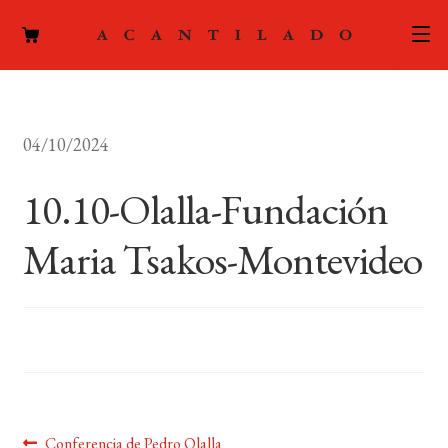
CATÁLOGO
04/10/2024
AUTORES
Expand
el
10.10-Olalla-Fundación
ACTUALIDAD
Expand
menú
el
hijo
Maria Tsakos-Montevideo
PODCAST
menú
hijo
LA EDITORIAL
Expand
el
FOREIGN RIGHTS
menú
hijo
CONTACTO
Anterior:
Conferencia de Pedro Olalla
MI CUENTA