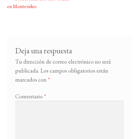
Navegación
en Montevideo
de
BUSCAR
entradas
LISTA DE LIBROS
Deja una respuesta
Tu dirección de correo electrónico no será
publicada.
Los campos obligatorios están
marcados con
*
Comentario
*