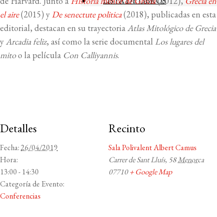
de Harvard. Junto a
Historia menor de Grecia
LISTA DE LIBROS
(2012),
Grecia en
el aire
(2015) y
De senectute politica
(2018), publicadas en esta
editorial, destacan en su trayectoria
Atlas Mitológico de Grecia
y
Arcadia feliz
, así como la serie documental
Los lugares del
mito
o la película
Con Calliyannis
.
Detalles
Recinto
Fecha:
26/04/2019
Sala Polivalent Albert Camus
Hora:
Carrer de Sant Lluís, 58
Menorca
13:00 - 14:30
07710
+ Google Map
Categoría de Evento:
Conferencias