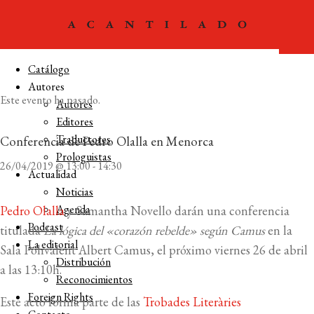
Catálogo
Autores
Este evento ha pasado.
Autores
Editores
Traductores
Conferencia de Pedro Olalla en Menorca
Prologuistas
26/04/2019 @ 13:00
-
14:30
Actualidad
Noticias
Agenda
Pedro Olalla
y Samantha Novello darán una conferencia
Podcast
titulada
La lógica del «corazón rebelde» según Camus
en la
La editorial
Sala Polivalent Albert Camus, el próximo viernes 26 de abril
Distribución
a las 13:10h.
Reconocimientos
Foreign Rights
Este acto forma parte de las
Trobades Literàries