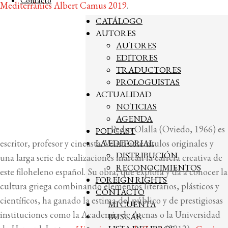
Contacto
Mediterrànies Albert Camus 2019
.
CATÁLOGO
AUTORES
AUTORES
EDITORES
TRADUCTORES
PROLOGUISTAS
ACTUALIDAD
NOTICIAS
AGENDA
Pedro Olalla (Oviedo, 1966) es
PODCAST
escritor, profesor y cineasta. Veintisiete títulos originales y
LA EDITORIAL
DISTRIBUCIÓN
una larga serie de realizaciones marcan la carrera creativa de
RECONOCIMIENTOS
este filoheleno español. Su obra, que explora y da a conocer la
FOREIGN RIGHTS
cultura griega combinando elementos literarios, plásticos y
CONTACTO
científicos, ha ganado la estima del público y de prestigiosas
MI CUENTA
instituciones como la Academia de Atenas o la Universidad
BUSCAR