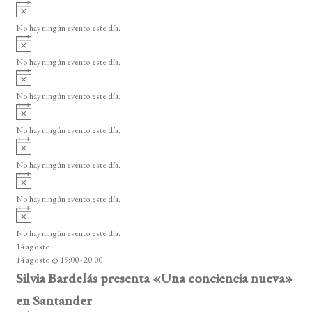
A
v
No hay ningún evento este día.
i
A
s
v
o
No hay ningún evento este día.
i
A
s
v
o
No hay ningún evento este día.
i
A
s
v
o
No hay ningún evento este día.
i
A
s
v
o
No hay ningún evento este día.
i
A
s
v
o
No hay ningún evento este día.
i
A
s
v
o
No hay ningún evento este día.
i
14 agosto
s
14 agosto @ 19:00
-
20:00
o
Silvia Bardelás presenta «Una conciencia nueva»
en Santander