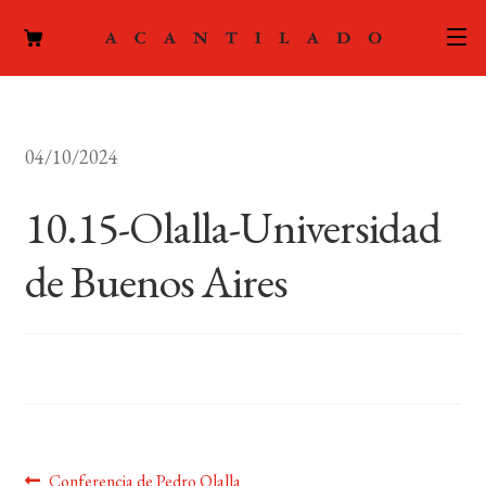
CATÁLOGO
04/10/2024
AUTORES
Expand
el
10.15-Olalla-Universidad
ACTUALIDAD
Expand
menú
el
hijo
de Buenos Aires
PODCAST
menú
hijo
LA EDITORIAL
Expand
el
FOREIGN RIGHTS
menú
hijo
CONTACTO
Anterior:
Conferencia de Pedro Olalla
MI CUENTA