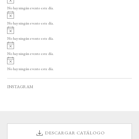
s
v
o
No hay ningún evento este día.
i
A
s
v
o
No hay ningún evento este día.
i
A
s
v
o
No hay ningún evento este día.
i
A
s
v
o
No hay ningún evento este día.
i
A
s
v
o
No hay ningún evento este día.
i
s
o
INSTAGRAM
DESCARGAR CATÁLOGO