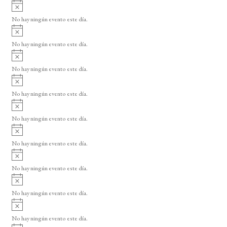
A
v
No hay ningún evento este día.
i
A
s
v
o
No hay ningún evento este día.
i
A
s
v
o
No hay ningún evento este día.
i
A
s
v
o
No hay ningún evento este día.
i
A
s
v
o
No hay ningún evento este día.
i
A
s
v
o
No hay ningún evento este día.
i
A
s
v
o
No hay ningún evento este día.
i
A
s
v
o
No hay ningún evento este día.
i
A
s
v
o
No hay ningún evento este día.
i