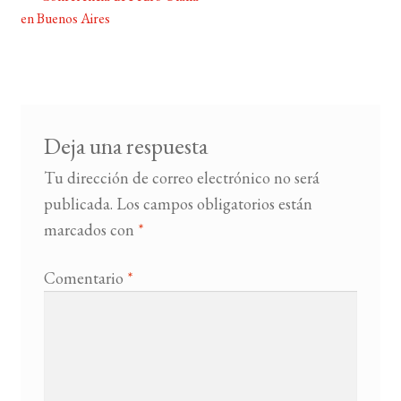
Navegación
en Buenos Aires
de
BUSCAR
entradas
LISTA DE LIBROS
Deja una respuesta
Tu dirección de correo electrónico no será
publicada.
Los campos obligatorios están
marcados con
*
Comentario
*