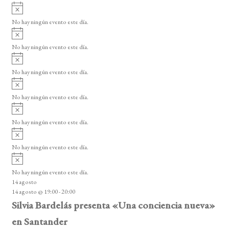
i
A
e
s
v
o
No hay ningún evento este día.
E
i
A
s
v
v
o
No hay ningún evento este día.
i
e
A
s
v
n
o
No hay ningún evento este día.
i
A
t
s
v
o
No hay ningún evento este día.
o
i
A
s
s
v
o
No hay ningún evento este día.
i
A
s
v
o
No hay ningún evento este día.
i
A
s
v
o
No hay ningún evento este día.
i
14 agosto
s
14 agosto @ 19:00
-
20:00
o
Silvia Bardelás presenta «Una conciencia nueva»
en Santander