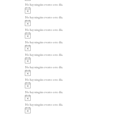
v
o
No hay ningún evento este día.
i
A
s
v
o
No hay ningún evento este día.
i
A
s
v
o
No hay ningún evento este día.
i
A
s
v
o
No hay ningún evento este día.
i
A
s
v
o
No hay ningún evento este día.
i
A
s
v
o
No hay ningún evento este día.
i
A
s
v
o
No hay ningún evento este día.
i
A
s
v
o
No hay ningún evento este día.
i
A
s
v
o
No hay ningún evento este día.
i
A
s