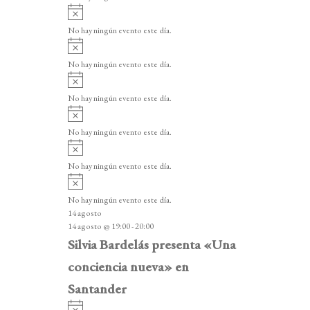
i
A
s
v
o
No hay ningún evento este día.
i
A
s
v
o
No hay ningún evento este día.
i
A
s
v
o
No hay ningún evento este día.
i
A
s
v
o
No hay ningún evento este día.
i
A
s
v
o
No hay ningún evento este día.
i
A
s
v
o
No hay ningún evento este día.
i
14 agosto
s
14 agosto @ 19:00
-
20:00
o
Silvia Bardelás presenta «Una
conciencia nueva» en
Santander
A