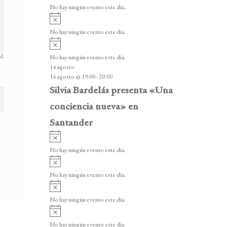
v
v
o
No hay ningún evento este día.
i
e
A
s
v
n
o
No hay ningún evento este día.
i
A
t
s
v
o
No hay ningún evento este día.
o
i
14 agosto
s
s
14 agosto @ 19:00
-
20:00
o
Silvia Bardelás presenta «Una
conciencia nueva» en
Santander
A
v
No hay ningún evento este día.
i
A
s
v
o
No hay ningún evento este día.
i
A
s
v
o
No hay ningún evento este día.
i
A
s
v
o
No hay ningún evento este día.