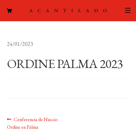
CATÁLOGO
24/01/2023
AUTORES
Expand
el
ORDINE PALMA 2023
ACTUALIDAD
Expand
menú
el
hijo
PODCAST
menú
hijo
LA EDITORIAL
Expand
el
FOREIGN RIGHTS
menú
hijo
Navegación
Anterior:
Conferencia de Nuccio
CONTACTO
Ordine en Palma
de
MI CUENTA