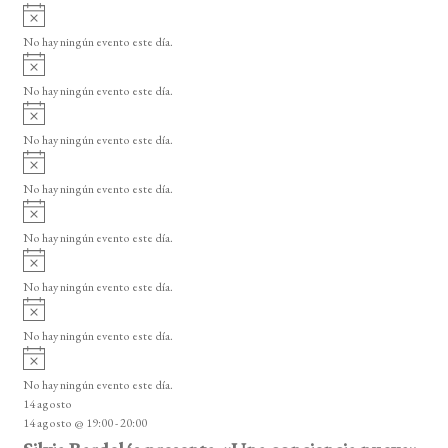
E
A
s
v
v
o
No hay ningún evento este día.
i
e
A
s
v
n
o
No hay ningún evento este día.
i
A
t
s
v
o
No hay ningún evento este día.
o
i
A
s
s
v
o
No hay ningún evento este día.
i
A
s
v
o
No hay ningún evento este día.
i
A
s
v
o
No hay ningún evento este día.
i
A
s
v
o
No hay ningún evento este día.
i
A
s
v
o
No hay ningún evento este día.
i
14 agosto
s
14 agosto @ 19:00
-
20:00
o