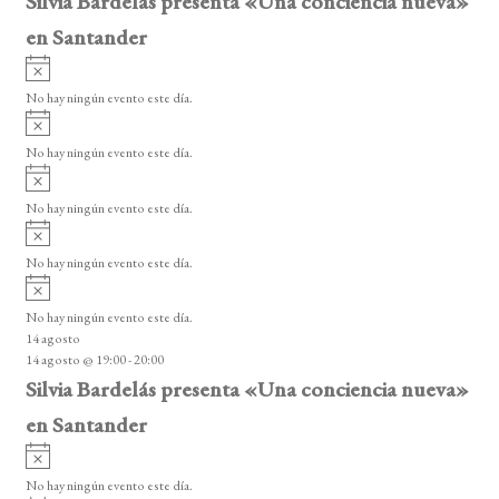
Silvia Bardelás presenta «Una conciencia nueva»
en Santander
A
v
No hay ningún evento este día.
i
A
s
v
o
No hay ningún evento este día.
i
A
s
v
o
No hay ningún evento este día.
i
A
s
v
o
No hay ningún evento este día.
i
A
s
v
o
No hay ningún evento este día.
i
14 agosto
s
14 agosto @ 19:00
-
20:00
o
Silvia Bardelás presenta «Una conciencia nueva»
en Santander
A
v
No hay ningún evento este día.
i