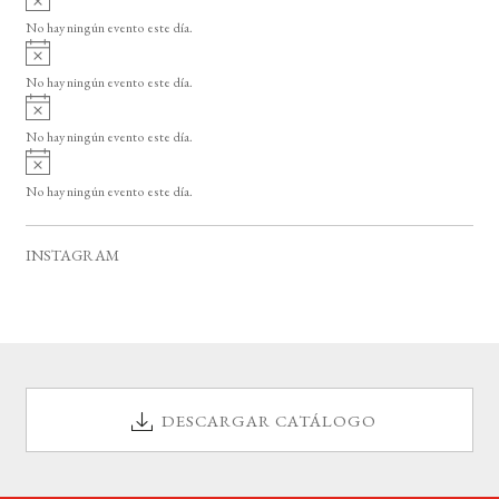
s
v
o
No hay ningún evento este día.
i
A
s
v
o
No hay ningún evento este día.
i
A
s
v
o
No hay ningún evento este día.
i
A
s
v
o
No hay ningún evento este día.
i
s
o
INSTAGRAM
DESCARGAR CATÁLOGO