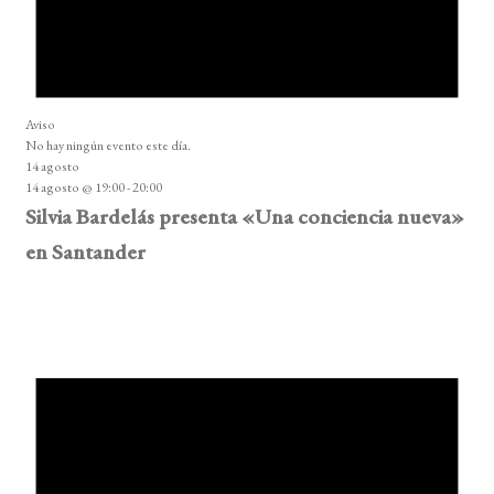
Aviso
No hay ningún evento este día.
14 agosto
14 agosto @ 19:00
-
20:00
Silvia Bardelás presenta «Una conciencia nueva»
en Santander