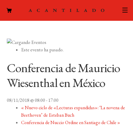
CATÁLOGO
AUTORES
Expand
Este evento ha pasado.
el
ACTUALIDAD
Expand
menú
Conferencia de Mauricio
el
hijo
PODCAST
menú
Wiesenthal en México
hijo
LA EDITORIAL
Expand
el
08/11/2018 @ 08:00
-
17:00
FOREIGN RIGHTS
menú
«
Nuevo ciclo de «Lecturas expandidas»: ‘La novena de
hijo
Beethoven’ de Esteban Buch
CONTACTO
Conferencia de Nuccio Ordine en Santiago de Chile
»
MI CUENTA