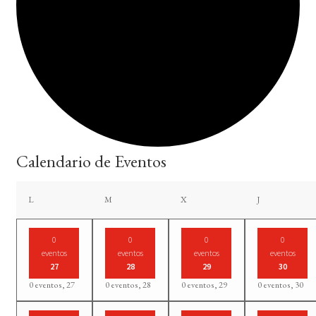
Calendario de Eventos
lunes
martes
miércoles
jueves
L
M
X
J
0
0
0
0
eventos
eventos
eventos
eventos
27
28
29
30
0 eventos,
27
0 eventos,
28
0 eventos,
29
0 eventos,
30