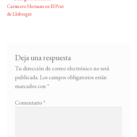
Navegación
Carnicero Hernanz en El Prat
de
de Llobregat
BUSCAR
entradas
LISTA DE LIBROS
Deja una respuesta
Tu dirección de correo electrónico no será
publicada.
Los campos obligatorios están
marcados con
*
Comentario
*