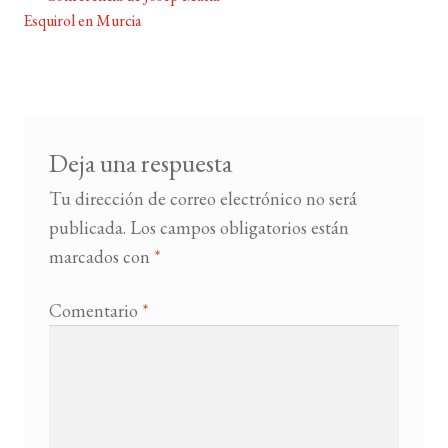
Navegación
Esquirol en Murcia
de
BUSCAR
entradas
LISTA DE LIBROS
Deja una respuesta
Tu dirección de correo electrónico no será
publicada.
Los campos obligatorios están
marcados con
*
Comentario
*