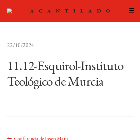
CATÁLOGO
22/10/2024
AUTORES
Expand
el
11.12-Esquirol-Instituto
ACTUALIDAD
Expand
menú
el
hijo
Teológico de Murcia
PODCAST
menú
hijo
LA EDITORIAL
Expand
el
FOREIGN RIGHTS
menú
hijo
CONTACTO
Anterior:
Conferencia de Josep Maria
MI CUENTA