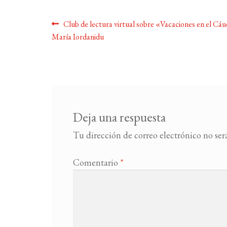
Navegación
Anterior:
Club de lectura virtual sobre «Vacaciones en el Cá
María Iordanidu
de
entradas
Deja una respuesta
Tu dirección de correo electrónico no ser
Comentario
*