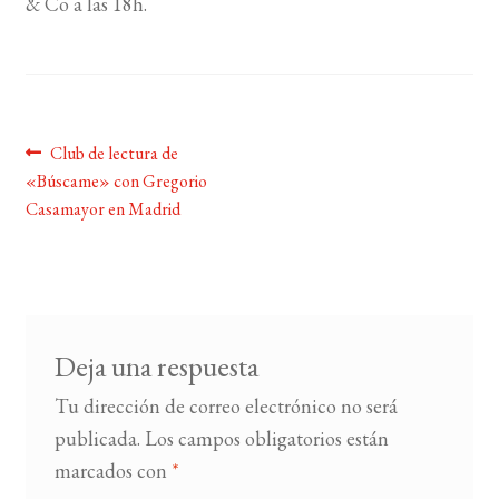
& Co a las 18h.
BUSCAR
LISTA DE LIBROS
Navegación
Anterior:
Club de lectura de
«Búscame» con Gregorio
de
Casamayor en Madrid
entradas
Deja una respuesta
Tu dirección de correo electrónico no será
publicada.
Los campos obligatorios están
marcados con
*