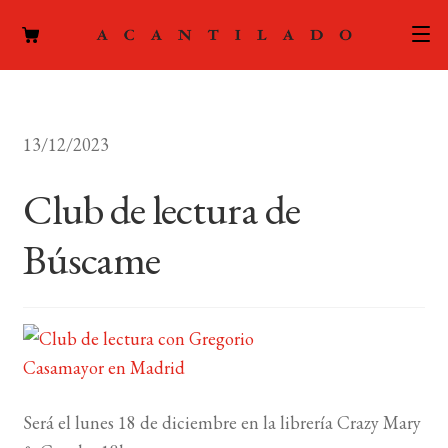
CATÁLOGO
13/12/2023
AUTORES
Expand
el
Club de lectura de
ACTUALIDAD
Expand
menú
el
hijo
Búscame
PODCAST
menú
hijo
LA EDITORIAL
Expand
el
FOREIGN RIGHTS
menú
hijo
CONTACTO
Será el lunes 18 de diciembre en la librería Crazy Mary
MI CUENTA