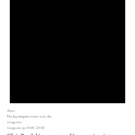
Aviso
No hay ningún evento este día.
14 agosto
14 agosto @ 19:00
-
20:00