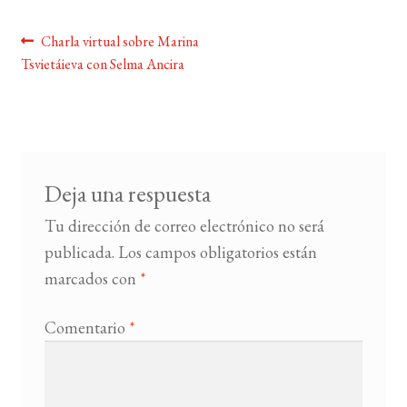
Navegación
Anterior:
Charla virtual sobre Marina
BUSCAR
Tsvietáieva con Selma Ancira
de
LISTA DE LIBROS
entradas
Deja una respuesta
Tu dirección de correo electrónico no será
publicada.
Los campos obligatorios están
marcados con
*
Comentario
*