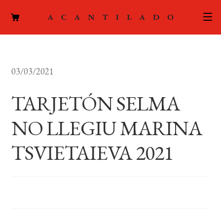
CATÁLOGO
03/03/2021
AUTORES
Expand
el
TARJETÓN SELMA
ACTUALIDAD
Expand
menú
el
hijo
NO LLEGIU MARINA
PODCAST
menú
hijo
TSVIETAIEVA 2021
LA EDITORIAL
Expand
el
FOREIGN RIGHTS
menú
hijo
CONTACTO
MI CUENTA