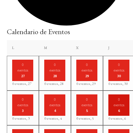
Calendario de Eventos
lunes
martes
miércoles
jueves
L
M
X
J
0
0
0
0
eventos
eventos
eventos
eventos
27
28
29
30
0 eventos,
27
0 eventos,
28
0 eventos,
29
0 eventos,
30
0
0
0
0
eventos
eventos
eventos
eventos
3
4
5
6
0 eventos,
3
0 eventos,
4
0 eventos,
5
0 eventos,
6