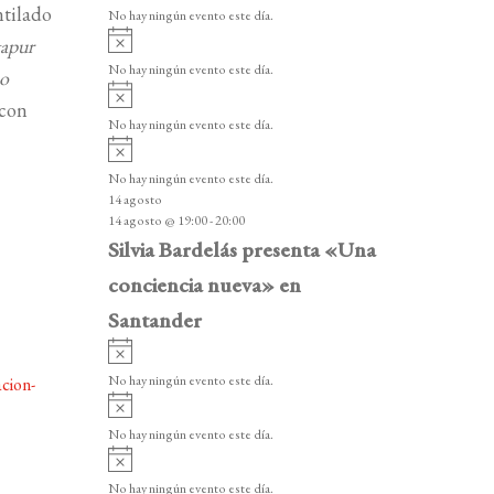
v
v
ntilado
o
No hay ningún evento este día.
i
e
A
gapur
s
v
n
o
No hay ningún evento este día.
po
i
A
t
s
 con
v
o
No hay ningún evento este día.
o
i
A
s
s
v
o
No hay ningún evento este día.
i
14 agosto
s
14 agosto @ 19:00
-
20:00
o
Silvia Bardelás presenta «Una
conciencia nueva» en
Santander
A
v
No hay ningún evento este día.
cion-
i
A
s
v
o
No hay ningún evento este día.
i
A
s
v
o
No hay ningún evento este día.