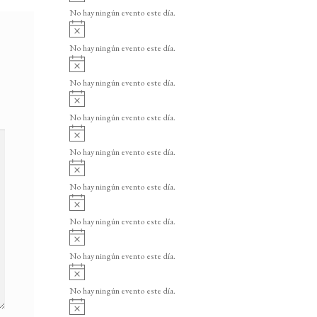
v
o
No hay ningún evento este día.
i
A
s
v
o
No hay ningún evento este día.
i
A
s
v
o
No hay ningún evento este día.
i
A
s
v
o
No hay ningún evento este día.
i
A
s
v
o
No hay ningún evento este día.
i
A
s
v
o
No hay ningún evento este día.
i
A
s
v
o
No hay ningún evento este día.
i
A
s
v
o
No hay ningún evento este día.
i
A
s
v
o
No hay ningún evento este día.
i
A
s