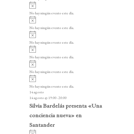
i
A
s
v
o
No hay ningún evento este día.
i
A
s
v
o
No hay ningún evento este día.
i
A
s
v
o
No hay ningún evento este día.
i
A
s
v
o
No hay ningún evento este día.
i
A
s
v
o
No hay ningún evento este día.
i
A
s
v
o
No hay ningún evento este día.
i
14 agosto
s
14 agosto @ 19:00
-
20:00
o
Silvia Bardelás presenta «Una
conciencia nueva» en
Santander
A