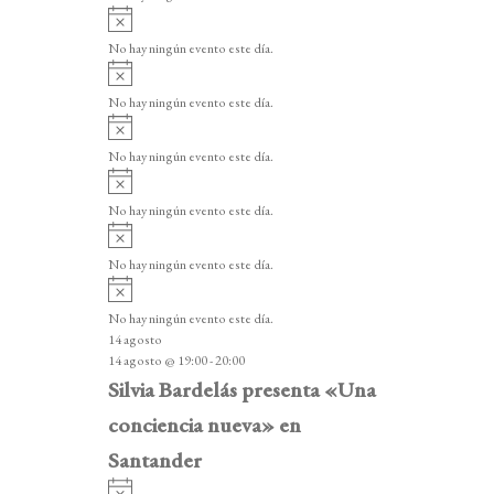
i
A
s
v
o
No hay ningún evento este día.
i
A
s
v
o
No hay ningún evento este día.
i
A
s
v
o
No hay ningún evento este día.
i
A
s
v
o
No hay ningún evento este día.
i
A
s
v
o
No hay ningún evento este día.
i
A
s
v
o
No hay ningún evento este día.
i
14 agosto
s
14 agosto @ 19:00
-
20:00
o
Silvia Bardelás presenta «Una
conciencia nueva» en
Santander
A