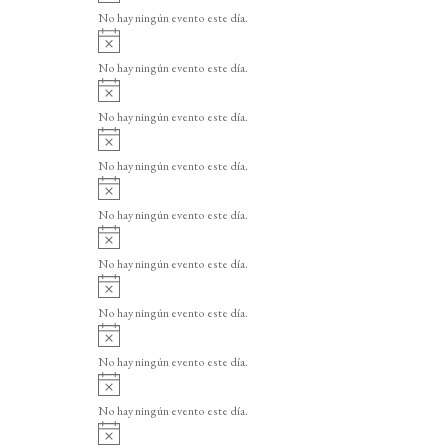
v
o
No hay ningún evento este día.
i
A
s
v
o
No hay ningún evento este día.
i
A
s
v
o
No hay ningún evento este día.
i
A
s
v
o
No hay ningún evento este día.
i
A
s
v
o
No hay ningún evento este día.
i
A
s
v
o
No hay ningún evento este día.
i
A
s
v
o
No hay ningún evento este día.
i
A
s
v
o
No hay ningún evento este día.
i
A
s
v
o
No hay ningún evento este día.
i
A
s