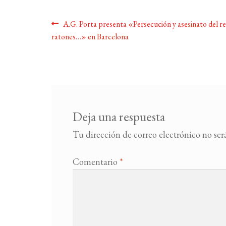
Navegación
Anterior:
A.G. Porta presenta «Persecución y asesinato del re
ratones…» en Barcelona
de
entradas
Deja una respuesta
Tu dirección de correo electrónico no ser
Comentario
*