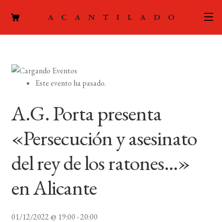
CATÁLOGO
AUTORES
Expand
Este evento ha pasado.
el
ACTUALIDAD
Expand
menú
A.G. Porta presenta
el
hijo
PODCAST
menú
«Persecución y asesinato
hijo
LA EDITORIAL
Expand
del rey de los ratones…»
el
FOREIGN RIGHTS
menú
en Alicante
hijo
CONTACTO
01/12/2022 @ 19:00
-
20:00
MI CUENTA