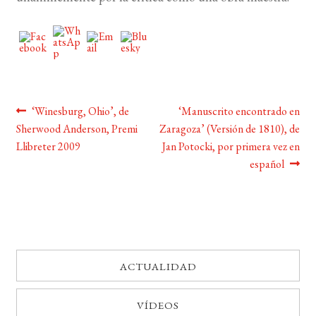
BUSCAR
LISTA DE LIBROS
Navegación
Anterior:
Siguiente:
‘Winesburg, Ohio’, de
‘Manuscrito encontrado en
Sherwood Anderson, Premi
Zaragoza’ (Versión de 1810), de
de
Llibreter 2009
Jan Potocki, por primera vez en
entradas
español
ACTUALIDAD
VÍDEOS