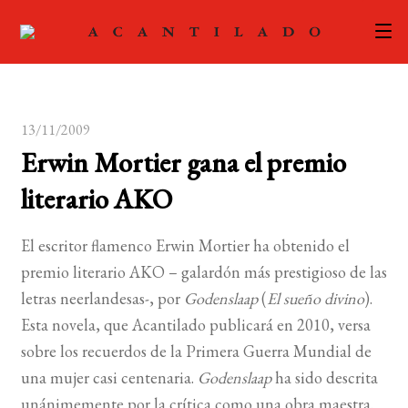
CATÁLOGO
13/11/2009
AUTORES
Expand
Erwin Mortier gana el premio
el
ACTUALIDAD
Expand
literario AKO
menú
el
hijo
PODCAST
menú
El escritor flamenco Erwin Mortier ha obtenido el
hijo
LA EDITORIAL
premio literario AKO – galardón más prestigioso de las
Expand
letras neerlandesas-, por
Godenslaap
(
El sueño divino
).
el
FOREIGN RIGHTS
Esta novela, que Acantilado publicará en 2010, versa
menú
sobre los recuerdos de la Primera Guerra Mundial de
hijo
CONTACTO
una mujer casi centenaria.
Godenslaap
ha sido descrita
unánimemente por la crítica como una obra maestra.
MI CUENTA