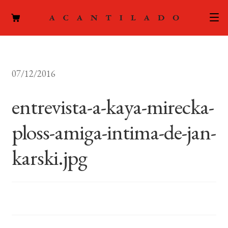
CATÁLOGO
07/12/2016
AUTORES
Expand
el
entrevista-a-kaya-mirecka-
ACTUALIDAD
Expand
menú
el
hijo
ploss-amiga-intima-de-jan-
PODCAST
menú
hijo
karski.jpg
LA EDITORIAL
Expand
el
FOREIGN RIGHTS
menú
hijo
CONTACTO
MI CUENTA