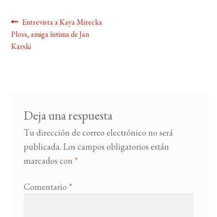
Navegación
Anterior:
Entrevista a Kaya Mirecka
BUSCAR
Ploss, amiga íntima de Jan
de
Karski
LISTA DE LIBROS
entradas
Deja una respuesta
Tu dirección de correo electrónico no será
publicada.
Los campos obligatorios están
marcados con
*
Comentario
*