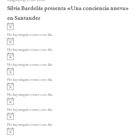
o
Silvia Bardelás presenta «Una conciencia nueva»
en Santander
A
v
No hay ningún evento este día.
i
A
s
v
o
No hay ningún evento este día.
i
A
s
v
o
No hay ningún evento este día.
i
A
s
v
o
No hay ningún evento este día.
i
A
s
v
o
No hay ningún evento este día.
i
A
s
v
o
No hay ningún evento este día.
i
A
s
v
o
No hay ningún evento este día.
i
A
s
v