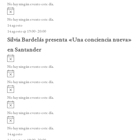
v
o
No hay ningún evento este día.
i
A
s
v
o
No hay ningún evento este día.
i
14 agosto
s
14 agosto @ 19:00
-
20:00
o
Silvia Bardelás presenta «Una conciencia nueva»
en Santander
A
v
No hay ningún evento este día.
i
A
s
v
o
No hay ningún evento este día.
i
A
s
v
o
No hay ningún evento este día.
i
A
s
v
o
No hay ningún evento este día.
i
A
s
v
o
No hay ningún evento este día.
i
14 agosto
s
14 agosto @ 19:00
-
20:00