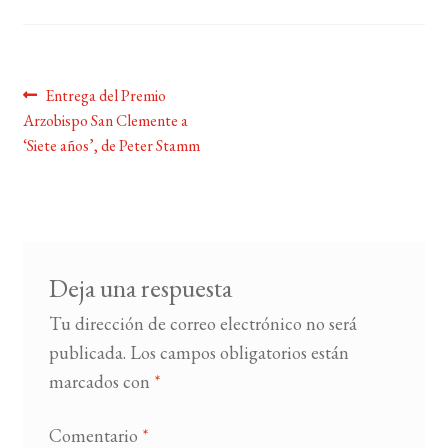
BUSCAR
Navegación
Anterior:
Entrega del Premio
LISTA DE LIBROS
Arzobispo San Clemente a
de
‘Siete años’, de Peter Stamm
entradas
Deja una respuesta
Tu dirección de correo electrónico no será
publicada.
Los campos obligatorios están
marcados con
*
Comentario
*