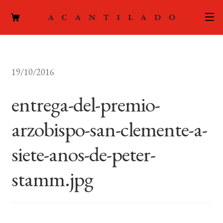
CATÁLOGO
19/10/2016
AUTORES
Expand
el
entrega-del-premio-
ACTUALIDAD
Expand
menú
el
hijo
arzobispo-san-clemente-a-
PODCAST
menú
hijo
siete-anos-de-peter-
LA EDITORIAL
Expand
el
stamm.jpg
FOREIGN RIGHTS
menú
hijo
CONTACTO
MI CUENTA