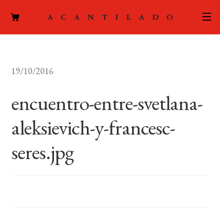
CATÁLOGO
19/10/2016
AUTORES
Expand
el
encuentro-entre-svetlana-
ACTUALIDAD
Expand
menú
el
hijo
aleksievich-y-francesc-
PODCAST
menú
hijo
seres.jpg
LA EDITORIAL
Expand
el
FOREIGN RIGHTS
menú
hijo
CONTACTO
MI CUENTA