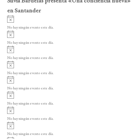
Silvia Bardelás presenta «Una conciencia nueva»
en Santander
A
v
No hay ningún evento este día.
i
A
s
v
o
No hay ningún evento este día.
i
A
s
v
o
No hay ningún evento este día.
i
A
s
v
o
No hay ningún evento este día.
i
A
s
v
o
No hay ningún evento este día.
i
A
s
v
o
No hay ningún evento este día.
i
A
s
v
o
No hay ningún evento este día.
i
A
s
v
o
No hay ningún evento este día.
i