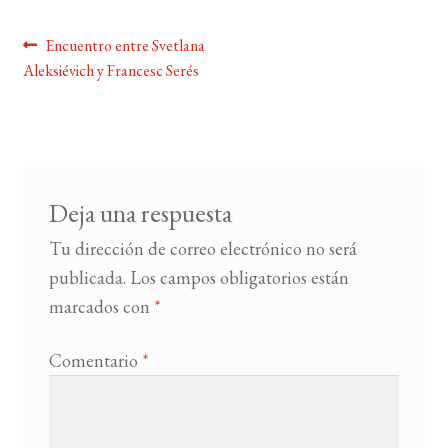
Navegación
Anterior:
Encuentro entre Svetlana
BUSCAR
Aleksiévich y Francesc Serés
de
LISTA DE LIBROS
entradas
Deja una respuesta
Tu dirección de correo electrónico no será
publicada.
Los campos obligatorios están
marcados con
*
Comentario
*