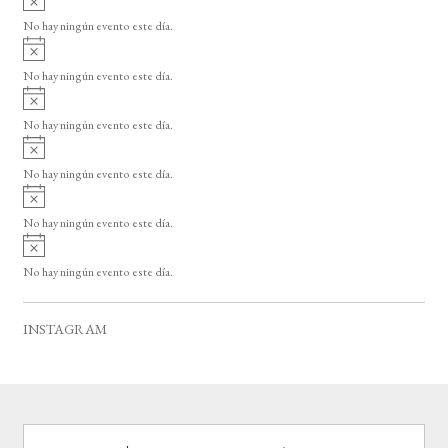
s
v
o
No hay ningún evento este día.
i
A
s
v
o
No hay ningún evento este día.
i
A
s
v
o
No hay ningún evento este día.
i
A
s
v
o
No hay ningún evento este día.
i
A
s
v
o
No hay ningún evento este día.
i
A
s
v
o
No hay ningún evento este día.
i
s
o
INSTAGRAM