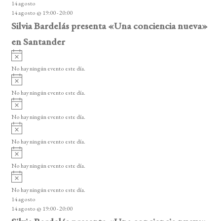
14 agosto
s
14 agosto @ 19:00
-
20:00
o
Silvia Bardelás presenta «Una conciencia nueva»
en Santander
A
v
No hay ningún evento este día.
i
A
s
v
o
No hay ningún evento este día.
i
A
s
v
o
No hay ningún evento este día.
i
A
s
v
o
No hay ningún evento este día.
i
A
s
v
o
No hay ningún evento este día.
i
A
s
v
o
No hay ningún evento este día.
i
14 agosto
s
14 agosto @ 19:00
-
20:00
o