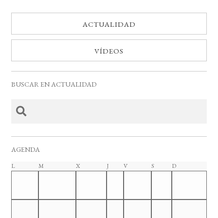
ACTUALIDAD
VÍDEOS
BUSCAR EN ACTUALIDAD
AGENDA
C
L
lunes
M
martes
X
miércoles
J
jueves
V
viernes
S
sábado
D
domingo
a
l
e