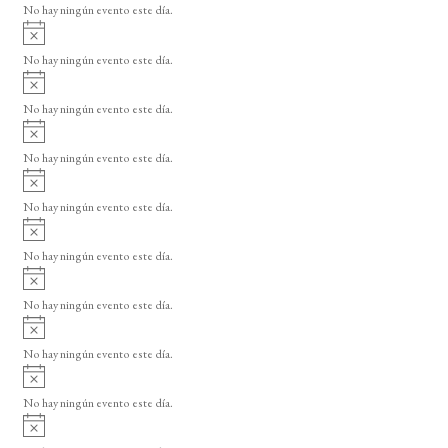
No hay ningún evento este día.
i
A
s
v
o
No hay ningún evento este día.
i
A
s
v
o
No hay ningún evento este día.
i
A
s
v
o
No hay ningún evento este día.
i
A
s
v
o
No hay ningún evento este día.
i
A
s
v
o
No hay ningún evento este día.
i
A
s
v
o
No hay ningún evento este día.
i
A
s
v
o
No hay ningún evento este día.
i
A
s
v
o
No hay ningún evento este día.
i
A
s
v