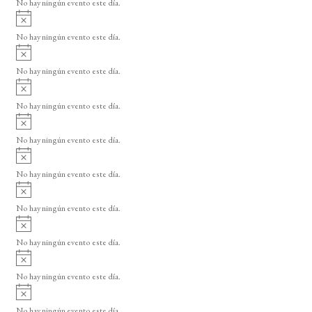
o
No hay ningún evento este día.
i
A
s
v
o
No hay ningún evento este día.
i
A
s
v
o
No hay ningún evento este día.
i
A
s
v
o
No hay ningún evento este día.
i
A
s
v
o
No hay ningún evento este día.
i
A
s
v
o
No hay ningún evento este día.
i
A
s
v
o
No hay ningún evento este día.
i
A
s
v
o
No hay ningún evento este día.
i
A
s
v
o
No hay ningún evento este día.
i
A
s
v
o
No hay ningún evento este día.