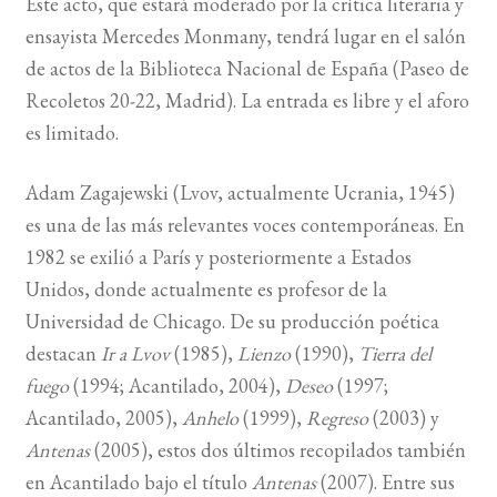
Este acto, que estará moderado por la crítica literaria y
ensayista Mercedes Monmany, tendrá lugar en el salón
BUSCAR
de actos de la Biblioteca Nacional de España (Paseo de
Recoletos 20-22, Madrid). La entrada es libre y el aforo
LISTA DE LIBROS
es limitado.
Adam Zagajewski (Lvov, actualmente Ucrania, 1945)
es una de las más relevantes voces contemporáneas. En
1982 se exilió a París y posteriormente a Estados
Unidos, donde actualmente es profesor de la
Universidad de Chicago. De su producción poética
destacan
Ir a Lvov
(1985),
Lienzo
(1990),
Tierra del
fuego
(1994; Acantilado, 2004),
Deseo
(1997;
Acantilado, 2005),
Anhelo
(1999),
Regreso
(2003) y
Antenas
(2005), estos dos últimos recopilados también
en Acantilado bajo el título
Antenas
(2007). Entre sus