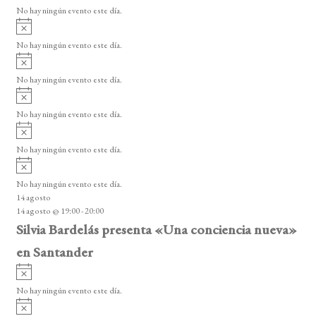
v
o
No hay ningún evento este día.
i
A
s
v
o
No hay ningún evento este día.
i
A
s
v
o
No hay ningún evento este día.
i
A
s
v
o
No hay ningún evento este día.
i
A
s
v
o
No hay ningún evento este día.
i
A
s
v
o
No hay ningún evento este día.
i
14 agosto
s
14 agosto @ 19:00
-
20:00
o
Silvia Bardelás presenta «Una conciencia nueva»
en Santander
A
v
No hay ningún evento este día.
i
A
s