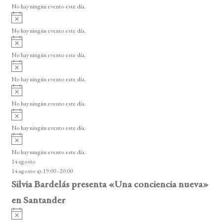
v
o
No hay ningún evento este día.
i
A
s
v
o
No hay ningún evento este día.
i
A
s
v
o
No hay ningún evento este día.
i
A
s
v
o
No hay ningún evento este día.
i
A
s
v
o
No hay ningún evento este día.
i
A
s
v
o
No hay ningún evento este día.
i
A
s
v
o
No hay ningún evento este día.
i
14 agosto
s
14 agosto @ 19:00
-
20:00
o
Silvia Bardelás presenta «Una conciencia nueva»
en Santander
A
v