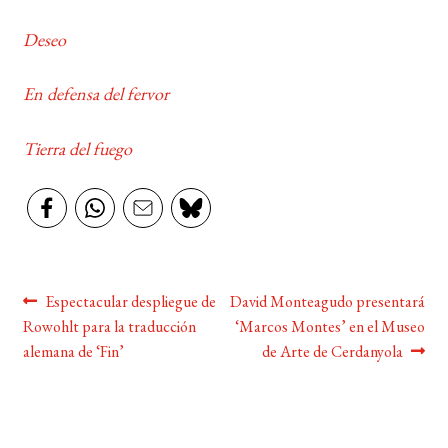
Deseo
En defensa del fervor
Tierra del fuego
Navegación
Anterior:
Siguiente:
Espectacular despliegue de
David Monteagudo presentará
Rowohlt para la traducción
‘Marcos Montes’ en el Museo
de
alemana de ‘Fin’
de Arte de Cerdanyola
entradas