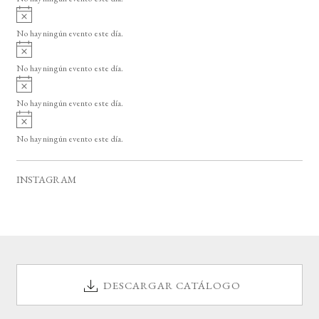
i
A
s
v
o
No hay ningún evento este día.
i
A
s
v
o
No hay ningún evento este día.
i
A
s
v
o
No hay ningún evento este día.
i
A
s
v
o
No hay ningún evento este día.
i
s
o
INSTAGRAM
DESCARGAR CATÁLOGO