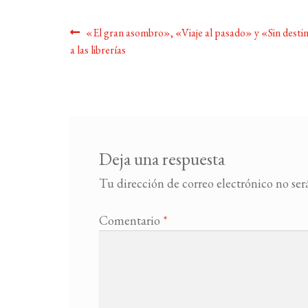
Navegación
Anterior:
«El gran asombro», «Viaje al pasado» y «Sin desti
a las librerías
de
entradas
Deja una respuesta
Tu dirección de correo electrónico no ser
Comentario
*