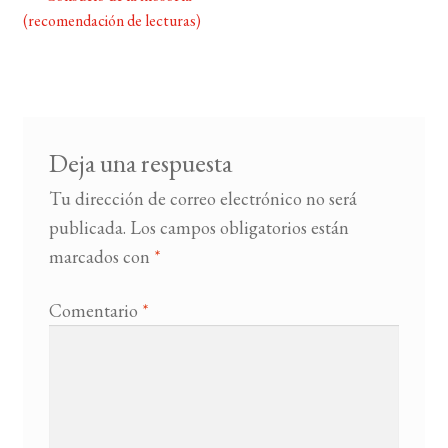
Navegación
(recomendación de lecturas)
de
BUSCAR
entradas
LISTA DE LIBROS
Deja una respuesta
Tu dirección de correo electrónico no será
publicada.
Los campos obligatorios están
marcados con
*
Comentario
*