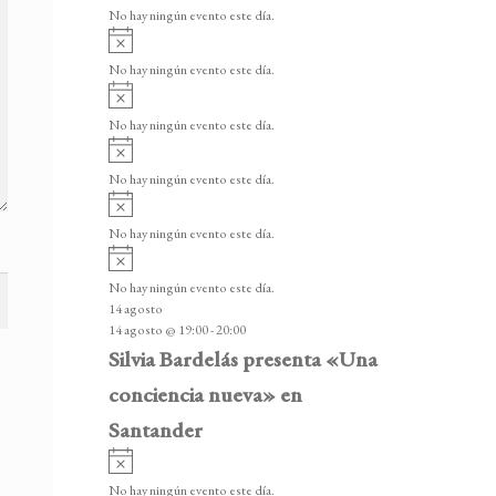
v
v
o
No hay ningún evento este día.
i
e
A
s
v
n
o
No hay ningún evento este día.
i
A
t
s
v
o
No hay ningún evento este día.
o
i
A
s
s
v
o
No hay ningún evento este día.
i
A
s
v
o
No hay ningún evento este día.
i
A
s
v
o
No hay ningún evento este día.
i
14 agosto
s
14 agosto @ 19:00
-
20:00
o
Silvia Bardelás presenta «Una
conciencia nueva» en
Santander
A
v
No hay ningún evento este día.