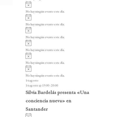
i
A
s
v
o
No hay ningún evento este día.
i
A
s
v
o
No hay ningún evento este día.
i
A
s
v
o
No hay ningún evento este día.
i
A
s
v
o
No hay ningún evento este día.
i
A
s
v
o
No hay ningún evento este día.
i
A
s
v
o
No hay ningún evento este día.
i
14 agosto
s
14 agosto @ 19:00
-
20:00
o
Silvia Bardelás presenta «Una
conciencia nueva» en
Santander
A