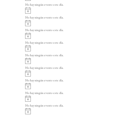
v
o
No hay ningún evento este día.
i
A
s
v
o
No hay ningún evento este día.
i
A
s
v
o
No hay ningún evento este día.
i
A
s
v
o
No hay ningún evento este día.
i
A
s
v
o
No hay ningún evento este día.
i
A
s
v
o
No hay ningún evento este día.
i
A
s
v
o
No hay ningún evento este día.
i
A
s
v
o
No hay ningún evento este día.
i
A
s
v
o
No hay ningún evento este día.
i
A
s