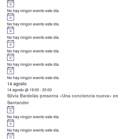
A
s
v
o
No hay ningún evento este día.
i
A
s
v
o
No hay ningún evento este día.
i
A
s
v
o
No hay ningún evento este día.
i
A
s
v
o
No hay ningún evento este día.
i
A
s
v
o
No hay ningún evento este día.
i
A
s
v
o
No hay ningún evento este día.
i
14 agosto
s
o
14 agosto @ 19:00
-
20:00
Silvia Bardelás presenta «Una conciencia nueva» en
Santander
A
v
No hay ningún evento este día.
i
A
s
v
o
No hay ningún evento este día.
i
A
s