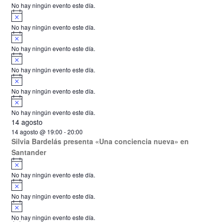
o
No hay ningún evento este día.
d
s
s
s
s
s
s
s
i
o
o
o
o
o
o
o
A
s
s
s
s
s
s
s
s
v
e
o
No hay ningún evento este día.
i
A
E
s
v
o
No hay ningún evento este día.
v
i
A
s
v
e
o
No hay ningún evento este día.
i
A
n
s
v
o
No hay ningún evento este día.
i
t
A
s
v
o
o
No hay ningún evento este día.
i
14 agosto
s
s
o
14 agosto @ 19:00
-
20:00
Silvia Bardelás presenta «Una conciencia nueva» en
Santander
A
v
No hay ningún evento este día.
i
A
s
v
o
No hay ningún evento este día.
i
A
s
v
o
No hay ningún evento este día.
i