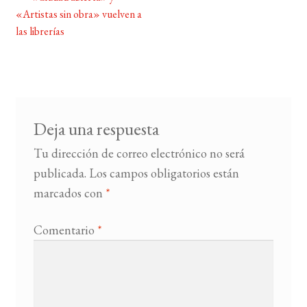
Navegación
«Artistas sin obra» vuelven a
de
las librerías
BUSCAR
entradas
LISTA DE LIBROS
Deja una respuesta
Tu dirección de correo electrónico no será
publicada.
Los campos obligatorios están
marcados con
*
Comentario
*