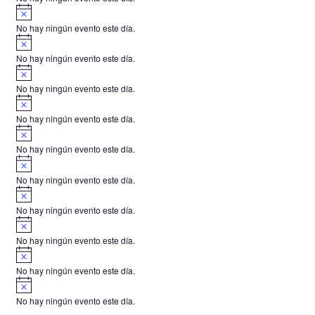
i
A
s
v
o
No hay ningún evento este día.
i
A
s
v
o
No hay ningún evento este día.
i
A
s
v
o
No hay ningún evento este día.
i
A
s
v
o
No hay ningún evento este día.
i
A
s
v
o
No hay ningún evento este día.
i
A
s
v
o
No hay ningún evento este día.
i
A
s
v
o
No hay ningún evento este día.
i
A
s
v
o
No hay ningún evento este día.
i
A
s
v
o
No hay ningún evento este día.
i
A
s
v
o
No hay ningún evento este día.
i
s