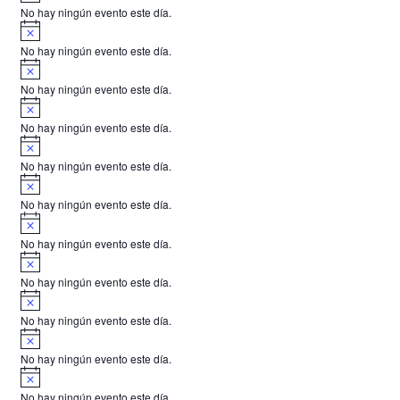
v
o
No hay ningún evento este día.
i
A
s
v
o
No hay ningún evento este día.
i
A
s
v
o
No hay ningún evento este día.
i
A
s
v
o
No hay ningún evento este día.
i
A
s
v
o
No hay ningún evento este día.
i
A
s
v
o
No hay ningún evento este día.
i
A
s
v
o
No hay ningún evento este día.
i
A
s
v
o
No hay ningún evento este día.
i
A
s
v
o
No hay ningún evento este día.
i
A
s
v
o
No hay ningún evento este día.
i
A
s
v
o
No hay ningún evento este día.