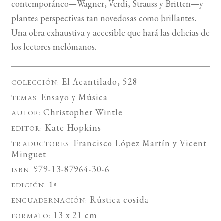
contemporáneo—Wagner, Verdi, Strauss y Britten—y
plantea perspectivas tan novedosas como brillantes.
Una obra exhaustiva y accesible que hará las delicias de
los lectores melómanos.
El Acantilado
, 528
COLECCIÓN:
Ensayo
y
Música
TEMAS:
Christopher Wintle
AUTOR:
Kate Hopkins
EDITOR:
Francisco López Martín
y
Vicent
TRADUCTORES:
Minguet
979-13-87964-30-6
ISBN:
1ª
EDICIÓN:
Rústica cosida
ENCUADERNACIÓN:
13 x 21 cm
FORMATO: