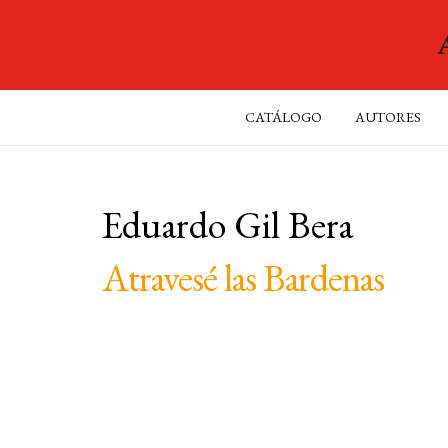
CATÁLOGO
AUTORES
Eduardo Gil Bera
Atravesé las Bardenas
Narrativa del Acantilado
, 28
COLECCIÓN:
Narrativa
y
Novela
TEMAS: