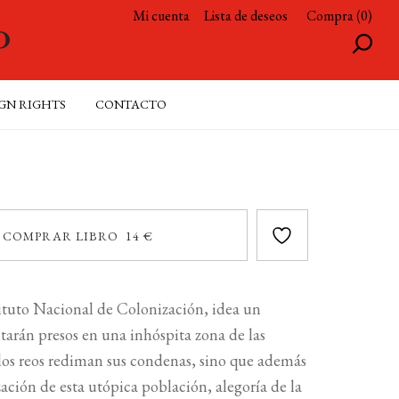
Mi cuenta
Lista de deseos
Compra (0)
GN RIGHTS
CONTACTO
COMPRAR LIBRO 14 €
tituto Nacional de Colonización, idea un
tarán presos en una inhóspita zona de las
 los reos rediman sus condenas, sino que además
ización de esta utópica población, alegoría de la