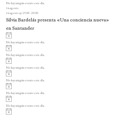
o
No hay ningún evento este día.
i
14 agosto
s
14 agosto @ 19:00
-
20:00
o
Silvia Bardelás presenta «Una conciencia nueva»
en Santander
A
v
No hay ningún evento este día.
i
A
s
v
o
No hay ningún evento este día.
i
A
s
v
o
No hay ningún evento este día.
i
A
s
v
o
No hay ningún evento este día.
i
A
s
v
o
No hay ningún evento este día.
i
A
s
v
o
No hay ningún evento este día.
i
A
s
v