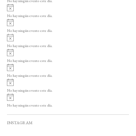
No hay ningún evento este día.
i
A
s
v
o
No hay ningún evento este día.
i
A
s
v
o
No hay ningún evento este día.
i
A
s
v
o
No hay ningún evento este día.
i
A
s
v
o
No hay ningún evento este día.
i
A
s
v
o
No hay ningún evento este día.
i
A
s
v
o
No hay ningún evento este día.
i
A
s
v
o
No hay ningún evento este día.
i
s
o
INSTAGRAM