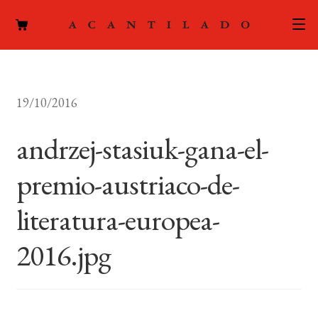
CATÁLOGO
19/10/2016
AUTORES
Expand
el
andrzej-stasiuk-gana-el-
ACTUALIDAD
Expand
menú
el
hijo
premio-austriaco-de-
PODCAST
menú
hijo
literatura-europea-
LA EDITORIAL
Expand
el
2016.jpg
FOREIGN RIGHTS
menú
hijo
CONTACTO
MI CUENTA