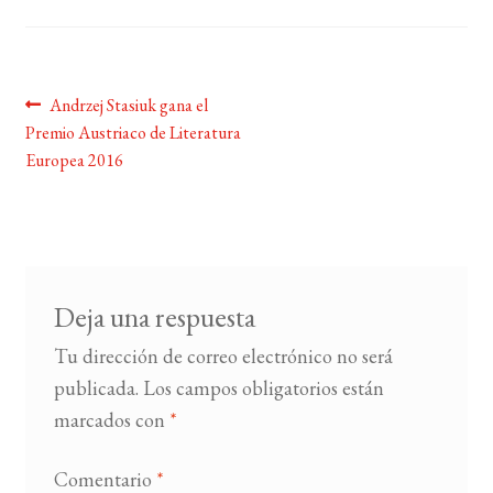
BUSCAR
Navegación
Anterior:
Andrzej Stasiuk gana el
LISTA DE LIBROS
Premio Austriaco de Literatura
de
Europea 2016
entradas
Deja una respuesta
Tu dirección de correo electrónico no será
publicada.
Los campos obligatorios están
marcados con
*
Comentario
*