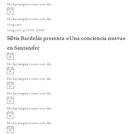
v
o
No hay ningún evento este día.
i
A
s
v
o
No hay ningún evento este día.
i
14 agosto
s
14 agosto @ 19:00
-
20:00
o
Silvia Bardelás presenta «Una conciencia nueva»
en Santander
A
v
No hay ningún evento este día.
i
A
s
v
o
No hay ningún evento este día.
i
A
s
v
o
No hay ningún evento este día.
i
A
s
v
o
No hay ningún evento este día.
i
A
s
v
o
No hay ningún evento este día.
i
A
s
v