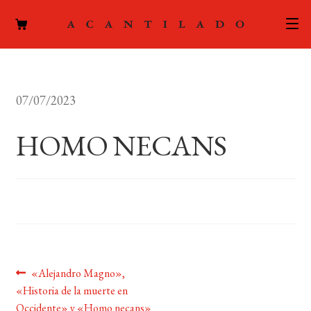
CATÁLOGO
07/07/2023
AUTORES
Expand
el
HOMO NECANS
ACTUALIDAD
Expand
menú
el
hijo
PODCAST
menú
hijo
LA EDITORIAL
Expand
el
FOREIGN RIGHTS
menú
hijo
Navegación
Anterior:
«Alejandro Magno»,
CONTACTO
«Historia de la muerte en
de
Occidente» y «Homo necans»
MI CUENTA