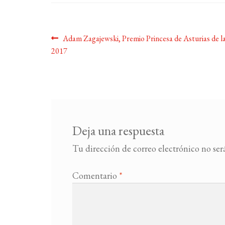
Navegación
Anterior:
Adam Zagajewski, Premio Princesa de Asturias de l
2017
de
entradas
Deja una respuesta
Tu dirección de correo electrónico no ser
Comentario
*