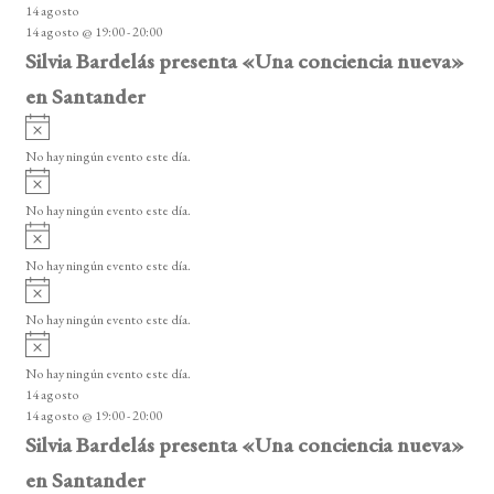
14 agosto
s
14 agosto @ 19:00
-
20:00
o
Silvia Bardelás presenta «Una conciencia nueva»
en Santander
A
v
No hay ningún evento este día.
i
A
s
v
o
No hay ningún evento este día.
i
A
s
v
o
No hay ningún evento este día.
i
A
s
v
o
No hay ningún evento este día.
i
A
s
v
o
No hay ningún evento este día.
i
14 agosto
s
14 agosto @ 19:00
-
20:00
o
Silvia Bardelás presenta «Una conciencia nueva»
en Santander