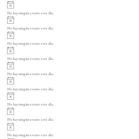
A
v
No hay ningún evento este día.
i
A
s
v
o
No hay ningún evento este día.
i
A
s
v
o
No hay ningún evento este día.
i
A
s
v
o
No hay ningún evento este día.
i
A
s
v
o
No hay ningún evento este día.
i
A
s
v
o
No hay ningún evento este día.
i
A
s
v
o
No hay ningún evento este día.
i
A
s
v
o
No hay ningún evento este día.
i
A
s
v
o
No hay ningún evento este día.
i