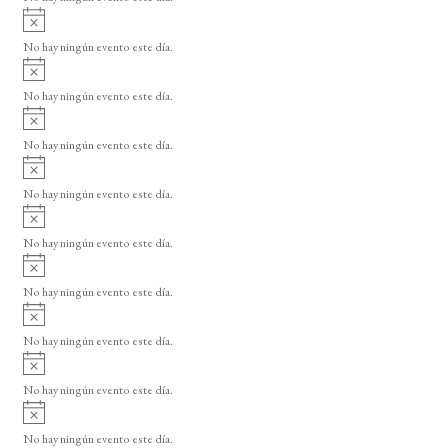
d
i
A
e
s
v
o
No hay ningún evento este día.
E
i
A
s
v
v
o
No hay ningún evento este día.
i
e
A
s
v
n
o
No hay ningún evento este día.
i
A
t
s
v
o
No hay ningún evento este día.
o
i
A
s
s
v
o
No hay ningún evento este día.
i
A
s
v
o
No hay ningún evento este día.
i
A
s
v
o
No hay ningún evento este día.
i
A
s
v
o
No hay ningún evento este día.
i
A
s
v
o
No hay ningún evento este día.
i