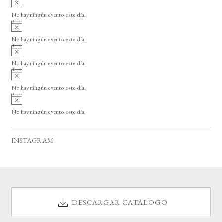
s
v
o
No hay ningún evento este día.
i
A
s
v
o
No hay ningún evento este día.
i
A
s
v
o
No hay ningún evento este día.
i
A
s
v
o
No hay ningún evento este día.
i
A
s
v
o
No hay ningún evento este día.
i
s
o
INSTAGRAM
DESCARGAR CATÁLOGO