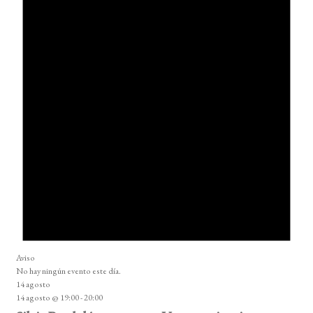
Aviso
No hay ningún evento este día.
14 agosto
14 agosto @ 19:00
-
20:00