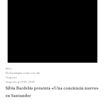
Aviso
No hay ningún evento este día.
14 agosto
14 agosto @ 19:00
-
20:00
Silvia Bardelás presenta «Una conciencia nueva»
en Santander