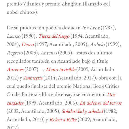
premio Vilanica y premio Zhnghun (llamado «el
nobel chino»).
De su producción poética destacan
Ir a Lvov
(1985),
Lienzo
(1990),
Tierra del fuego
(1994; Acantilado,
2004),
Deseo
(1997; Acantilado, 2005),
Anhelo
(1999),
Regreso
(2003),
Antenas
(2005)—estos dos últimos
recopilados también en Acantilado bajo el título
Antenas
(2007)—,
Mano invisible
(2009; Acantilado
2012) y
Asimetría
(2014; Acantilado, 2017), obra con la
cual quedó finalista del premio National Book Critics
Circle. Entre sus libros de ensayo se encuentran
Dos
ciudades
(1995; Acantilado, 2006),
En defensa del fervor
(2002; Acantilado, 2005),
Solidaridad y soledad
(1982;
Acantilado, 2010) y
Releer a Rilke
(2009; Acantilado,
2017).