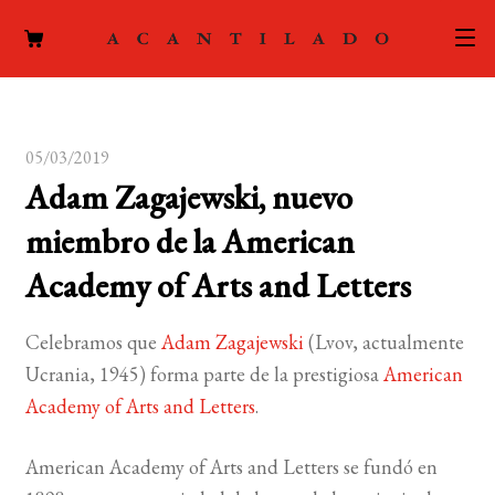
CATÁLOGO
05/03/2019
AUTORES
Expand
Adam Zagajewski, nuevo
el
ACTUALIDAD
Expand
miembro de la American
menú
el
hijo
PODCAST
Academy of Arts and Letters
menú
hijo
LA EDITORIAL
Expand
Celebramos que
Adam Zagajewski
(Lvov, actualmente
el
Ucrania, 1945) forma parte de la prestigiosa
American
FOREIGN RIGHTS
menú
Academy of Arts and Letters
.
hijo
CONTACTO
American Academy of Arts and Letters se fundó en
MI CUENTA