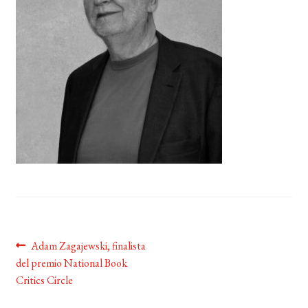
BUSCAR
LISTA DE LIBROS
Navegación
Anterior:
Adam Zagajewski, finalista
del premio National Book
de
Critics Circle
entradas