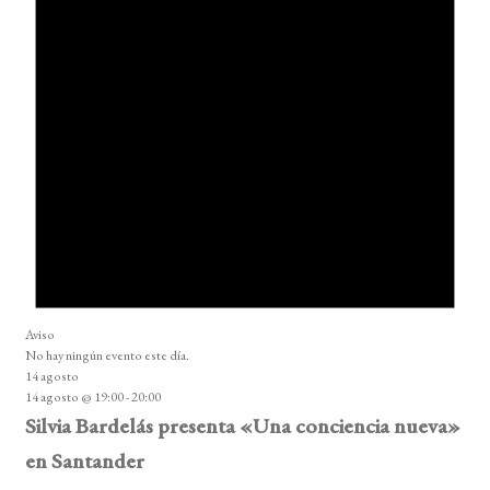
Aviso
No hay ningún evento este día.
14 agosto
14 agosto @ 19:00
-
20:00
Silvia Bardelás presenta «Una conciencia nueva»
en Santander