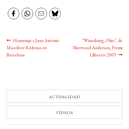
Navegación
Anterior:
Siguiente:
Homenaje a Juan Antonio
‘Winesburg, Ohio’, de
Masoliver Ródenas en
Sherwood Anderson, Premi
de
Barcelona
Llibreter 2009
entradas
ACTUALIDAD
VÍDEOS