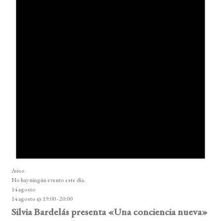
Aviso
No hay ningún evento este día.
14 agosto
14 agosto @ 19:00
-
20:00
Silvia Bardelás presenta «Una conciencia nueva»