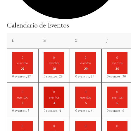
Calendario de Eventos
lunes
martes
miércoles
jueves
L
M
X
J
0
0
0
0
eventos
eventos
eventos
eventos
27
28
29
30
0 eventos,
27
0 eventos,
28
0 eventos,
29
0 eventos,
30
0
0
0
0
eventos
eventos
eventos
eventos
3
4
5
6
0 eventos,
3
0 eventos,
4
0 eventos,
5
0 eventos,
6
0
0
0
0