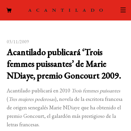
CATÁLOGO
03/11/2009
AUTORES
Expand
Acantilado publicará ‘Trois
el
ACTUALIDAD
Expand
femmes puissantes’ de Marie
menú
el
hijo
PODCAST
NDiaye, premio Goncourt 2009.
menú
hijo
LA EDITORIAL
Expand
Acantilado publicará en 2010
Trois femmes puissantes
el
(
Tres mujeres poderosas
), novela de la escritora francesa
FOREIGN RIGHTS
menú
de origen senegalés Marie NDiaye que ha obtenido el
hijo
CONTACTO
premio Goncourt, el galardón más prestigioso de la
letras francesas.
MI CUENTA