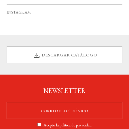
v
s
s
s
s
s
s
s
e
INSTAGRAM
n
t
o
s
DESCARGAR CATÁLOGO
NEWSLETTER
Acepto la
política de privacidad