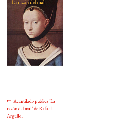
BUSCAR
LISTA DE LIBROS
Navegación
Anterior:
Acantilado publica ‘La
razón del mal’ de Rafael
de
Argullol
entradas