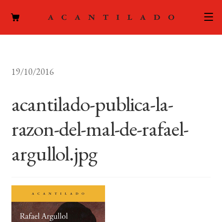
CATÁLOGO
19/10/2016
AUTORES
Expand
el
acantilado-publica-la-
ACTUALIDAD
Expand
menú
el
hijo
razon-del-mal-de-rafael-
PODCAST
menú
hijo
argullol.jpg
LA EDITORIAL
Expand
el
FOREIGN RIGHTS
menú
hijo
CONTACTO
MI CUENTA