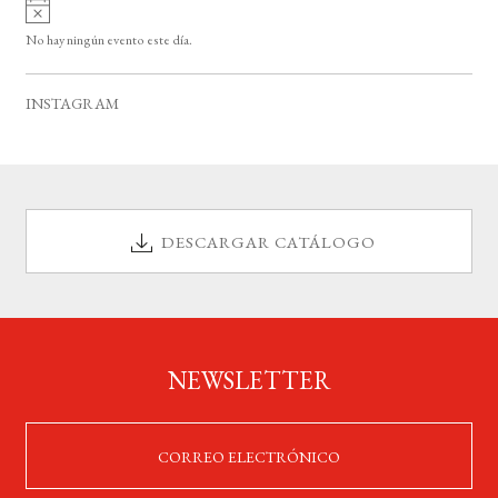
A
s
v
o
No hay ningún evento este día.
i
s
o
INSTAGRAM
DESCARGAR CATÁLOGO
NEWSLETTER