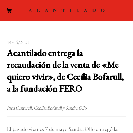
CATÁLOGO
14/05/2021
AUTORES
Expand
Acantilado entrega la
el
ACTUALIDAD
Expand
recaudación de la venta de «Me
menú
el
hijo
PODCAST
quiero vivir», de Cecília Bofarull,
menú
hijo
a la fundación FERO
LA EDITORIAL
Expand
el
FOREIGN RIGHTS
menú
Piru Cantarell, Cecília Bofarull y Sandra Ollo
hijo
CONTACTO
El pasado viernes 7 de mayo Sandra Ollo entregó la
MI CUENTA