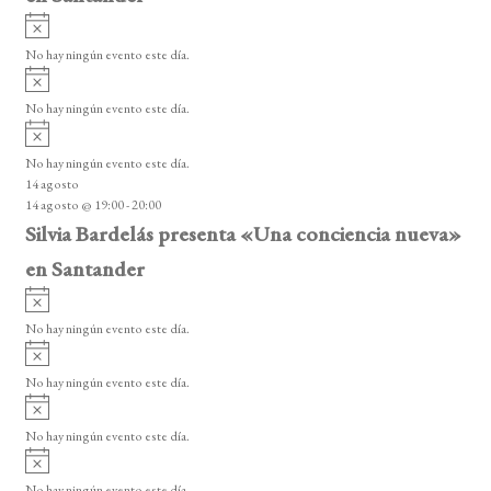
A
v
No hay ningún evento este día.
i
A
s
v
o
No hay ningún evento este día.
i
A
s
v
o
No hay ningún evento este día.
i
14 agosto
s
14 agosto @ 19:00
-
20:00
o
Silvia Bardelás presenta «Una conciencia nueva»
en Santander
A
v
No hay ningún evento este día.
i
A
s
v
o
No hay ningún evento este día.
i
A
s
v
o
No hay ningún evento este día.
i
A
s
v
o
No hay ningún evento este día.