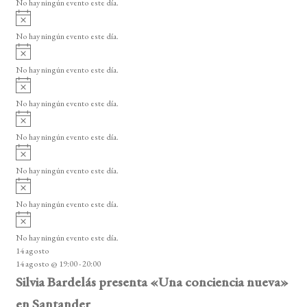
No hay ningún evento este día.
o
i
A
s
s
v
o
No hay ningún evento este día.
i
A
s
v
o
No hay ningún evento este día.
i
A
s
v
o
No hay ningún evento este día.
i
A
s
v
o
No hay ningún evento este día.
i
A
s
v
o
No hay ningún evento este día.
i
A
s
v
o
No hay ningún evento este día.
i
A
s
v
o
No hay ningún evento este día.
i
14 agosto
s
14 agosto @ 19:00
-
20:00
o
Silvia Bardelás presenta «Una conciencia nueva»
en Santander