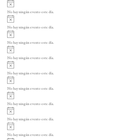
A
v
No hay ningún evento este día.
i
A
s
v
o
No hay ningún evento este día.
i
A
s
v
o
No hay ningún evento este día.
i
A
s
v
o
No hay ningún evento este día.
i
A
s
v
o
No hay ningún evento este día.
i
A
s
v
o
No hay ningún evento este día.
i
A
s
v
o
No hay ningún evento este día.
i
A
s
v
o
No hay ningún evento este día.
i
A
s
v
o
No hay ningún evento este día.
i