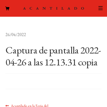
CATÁLOGO
26/04/2022
AUTORES
Expand
el
Captura de pantalla 2022-
ACTUALIDAD
Expand
menú
el
hijo
04-26 a las 12.13.31 copia
PODCAST
menú
hijo
LA EDITORIAL
Expand
el
FOREIGN RIGHTS
menú
hijo
CONTACTO
Anterior:
Acantilado en la Feria del
MI CUENTA