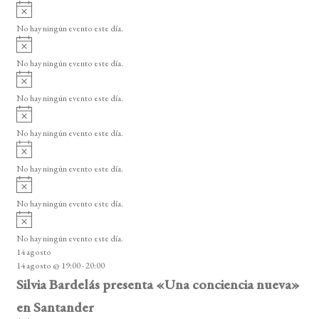
A
v
No hay ningún evento este día.
i
A
s
v
o
No hay ningún evento este día.
i
A
s
v
o
No hay ningún evento este día.
i
A
s
v
o
No hay ningún evento este día.
i
A
s
v
o
No hay ningún evento este día.
i
A
s
v
o
No hay ningún evento este día.
i
A
s
v
o
No hay ningún evento este día.
i
14 agosto
s
14 agosto @ 19:00
-
20:00
o
Silvia Bardelás presenta «Una conciencia nueva»
en Santander