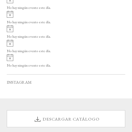
s
v
o
No hay ningún evento este día.
i
A
s
v
o
No hay ningún evento este día.
i
A
s
v
o
No hay ningún evento este día.
i
A
s
v
o
No hay ningún evento este día.
i
A
s
v
o
No hay ningún evento este día.
i
s
o
INSTAGRAM
DESCARGAR CATÁLOGO