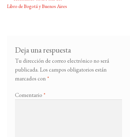
Navegación
Libro de Bogotá y Buenos Aires
de
BUSCAR
entradas
LISTA DE LIBROS
Deja una respuesta
Tu dirección de correo electrónico no será
publicada.
Los campos obligatorios están
marcados con
*
Comentario
*