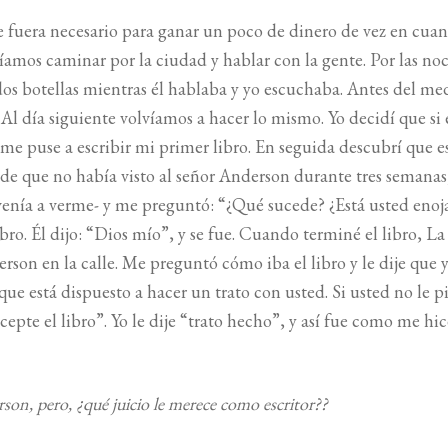
e fuera necesario para ganar un poco de dinero de vez en cuan
íamos caminar por la ciudad y hablar con la gente. Por las no
os botellas mientras él hablaba y yo escuchaba. Antes del me
 Al día siguiente volvíamos a hacer lo mismo. Yo decidí que si 
y me puse a escribir mi primer libro. En seguida descubrí que e
 de que no había visto al señor Anderson durante tres semanas
e venía a verme- y me preguntó: “¿Qué sucede? ¿Está usted eno
bro. Él dijo: “Dios mío”, y se fue. Cuando terminé el libro, L
son en la calle. Me preguntó cómo iba el libro y le dije que y
ue está dispuesto a hacer un trato con usted. Si usted no le p
 acepte el libro”. Yo le dije “trato hecho”, y así fue como me hi
on, pero, ¿qué juicio le merece como escritor??