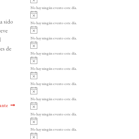
v
No hay ningún evento este día.
i
A
s
v
a sido
o
No hay ningún evento este día.
i
A
reve
s
v
o
No hay ningún evento este día.
l
i
A
s
tes de
v
o
No hay ningún evento este día.
i
A
s
v
o
No hay ningún evento este día.
i
A
s
v
o
No hay ningún evento este día.
i
A
s
v
o
No hay ningún evento este día.
i
ante
A
s
v
o
No hay ningún evento este día.
i
A
s
v
o
No hay ningún evento este día.
i
A
s