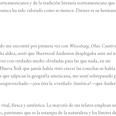
norteamericanos y de la tradición literaria norteamericana que
 nunca ha sido valorado como se merece. Dreiser es su herman
ndo me encontré por primera vez con
Winesburg, Ohio
. Cautiv
ueña aldea, sentí que Sherwood Anderson desplegaba ante mí 
 ver con verdades medio olvidadas para las que nada, en mi
Nueva York que jamás había visto crecer las cosechas ni había
que salpican la geografía americana, me sentí sobrepasado 
r desaprovechado—¿era ésta la «verdad» América?—que Ander
vital, fresca y auténtica. La mayoría de sus relatos emplean u
 patetismo que es la estampa de la naturaleza y los límites d