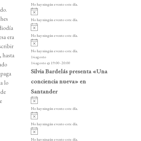
v
v
o
No hay ningún evento este día.
i
do.
e
A
s
v
ches
n
o
No hay ningún evento este día.
i
A
diodía
t
s
v
o
No hay ningún evento este día.
esa era
o
i
A
s
scribir
s
v
o
No hay ningún evento este día.
i
, hasta
14 agosto
s
14 agosto @ 19:00
-
20:00
jado
o
Silvia Bardelás presenta «Una
a paga
conciencia nueva» en
a lo
Santander
ide
A
ce
v
No hay ningún evento este día.
i
A
s
v
o
No hay ningún evento este día.
i
A
s
v
o
No hay ningún evento este día.