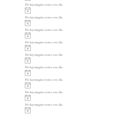
v
o
No hay ningún evento este día.
i
A
s
v
o
No hay ningún evento este día.
i
A
s
v
o
No hay ningún evento este día.
i
A
s
v
o
No hay ningún evento este día.
i
A
s
v
o
No hay ningún evento este día.
i
A
s
v
o
No hay ningún evento este día.
i
A
s
v
o
No hay ningún evento este día.
i
A
s
v
o
No hay ningún evento este día.
i
A
s
v
o
No hay ningún evento este día.
i
A
s