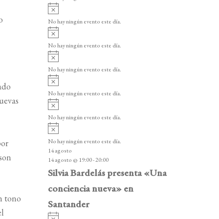
i
A
s
v
o
o
No hay ningún evento este día.
i
A
s
v
o
No hay ningún evento este día.
i
A
s
v
o
No hay ningún evento este día.
i
A
s
ado
v
o
No hay ningún evento este día.
i
nuevas
A
s
v
o
No hay ningún evento este día.
i
A
s
v
o
por
No hay ningún evento este día.
i
14 agosto
s
son
14 agosto @ 19:00
-
20:00
o
Silvia Bardelás presenta «Una
conciencia nueva» en
n tono
Santander
el
A