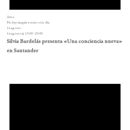
Aviso
No hay ningún evento este día.
14 agosto
14 agosto @ 19:00
-
20:00
Silvia Bardelás presenta «Una conciencia nueva»
en Santander