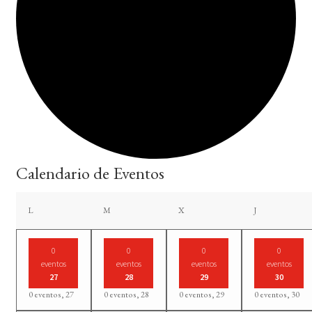
Calendario de Eventos
lunes
martes
miércoles
jueves
L
M
X
J
0
0
0
0
eventos
eventos
eventos
eventos
27
28
29
30
0 eventos,
27
0 eventos,
28
0 eventos,
29
0 eventos,
30