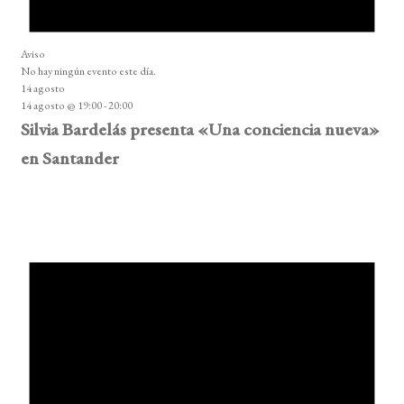
Aviso
No hay ningún evento este día.
14 agosto
14 agosto @ 19:00
-
20:00
Silvia Bardelás presenta «Una conciencia nueva»
en Santander