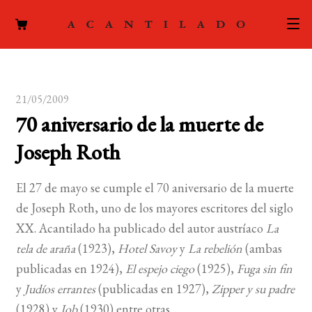
CATÁLOGO
21/05/2009
AUTORES
Expand
70 aniversario de la muerte de
el
ACTUALIDAD
Expand
Joseph Roth
menú
el
hijo
PODCAST
menú
El 27 de mayo se cumple el 70 aniversario de la muerte
hijo
LA EDITORIAL
de Joseph Roth, uno de los mayores escritores del siglo
Expand
XX. Acantilado ha publicado del autor austríaco
La
el
FOREIGN RIGHTS
tela de araña
(1923),
Hotel Savoy
y
La rebelión
(ambas
menú
publicadas en 1924),
El espejo ciego
(1925),
Fuga sin fin
hijo
CONTACTO
y
Judíos errantes
(publicadas en 1927),
Zipper y su padre
(1928) y
Job
(1930) entre otras.
MI CUENTA