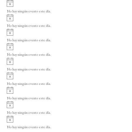
A
s
v
o
No hay ningún evento este día.
i
A
s
v
o
No hay ningún evento este día.
i
A
s
v
o
No hay ningún evento este día.
i
A
s
v
o
No hay ningún evento este día.
i
A
s
v
o
No hay ningún evento este día.
i
A
s
v
o
No hay ningún evento este día.
i
A
s
v
o
No hay ningún evento este día.
i
A
s
v
o
No hay ningún evento este día.
i
A
s
v
o
No hay ningún evento este día.
i