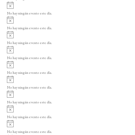
i
A
s
v
o
No hay ningún evento este día.
i
A
s
v
o
No hay ningún evento este día.
i
A
s
v
o
No hay ningún evento este día.
i
A
s
v
o
No hay ningún evento este día.
i
A
s
v
o
No hay ningún evento este día.
i
A
s
v
o
No hay ningún evento este día.
i
A
s
v
o
No hay ningún evento este día.
i
A
s
v
o
No hay ningún evento este día.
i
A
s
v
o
No hay ningún evento este día.
i