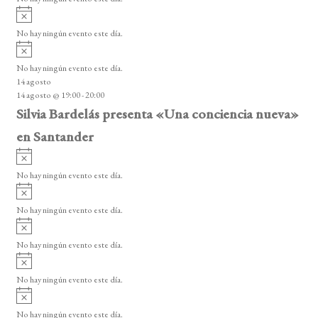
i
A
s
v
o
No hay ningún evento este día.
i
A
s
v
o
No hay ningún evento este día.
i
14 agosto
s
14 agosto @ 19:00
-
20:00
o
Silvia Bardelás presenta «Una conciencia nueva»
en Santander
A
v
No hay ningún evento este día.
i
A
s
v
o
No hay ningún evento este día.
i
A
s
v
o
No hay ningún evento este día.
i
A
s
v
o
No hay ningún evento este día.
i
A
s
v
o
No hay ningún evento este día.