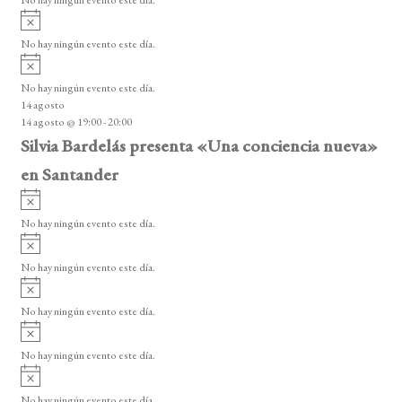
i
A
s
v
o
No hay ningún evento este día.
i
A
s
v
o
No hay ningún evento este día.
i
14 agosto
s
14 agosto @ 19:00
-
20:00
o
Silvia Bardelás presenta «Una conciencia nueva»
en Santander
A
v
No hay ningún evento este día.
i
A
s
v
o
No hay ningún evento este día.
i
A
s
v
o
No hay ningún evento este día.
i
A
s
v
o
No hay ningún evento este día.
i
A
s
v
o
No hay ningún evento este día.