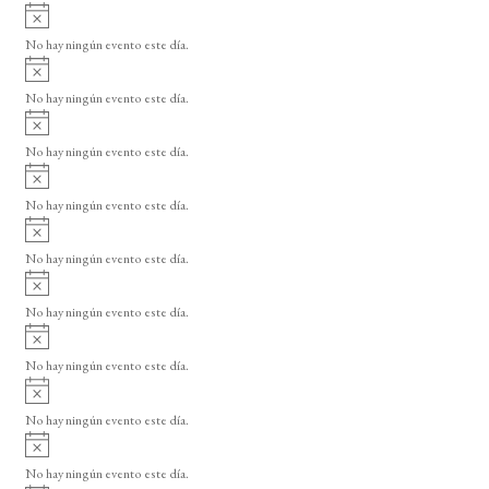
A
s
v
o
No hay ningún evento este día.
i
A
s
v
o
No hay ningún evento este día.
i
A
s
v
o
No hay ningún evento este día.
i
A
s
v
o
No hay ningún evento este día.
i
A
s
v
o
No hay ningún evento este día.
i
A
s
v
o
No hay ningún evento este día.
i
A
s
v
o
No hay ningún evento este día.
i
A
s
v
o
No hay ningún evento este día.
i
A
s
v
o
No hay ningún evento este día.
i