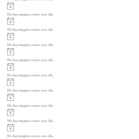
E
i
A
s
v
v
o
No hay ningún evento este día.
i
e
A
s
v
n
o
No hay ningún evento este día.
i
A
t
s
v
o
No hay ningún evento este día.
o
i
A
s
s
v
o
No hay ningún evento este día.
i
A
s
v
o
No hay ningún evento este día.
i
A
s
v
o
No hay ningún evento este día.
i
A
s
v
o
No hay ningún evento este día.
i
A
s
v
o
No hay ningún evento este día.
i
A
s
v
o
No hay ningún evento este día.
i