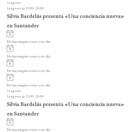
14 agosto
s
14 agosto @ 19:00
-
20:00
o
Silvia Bardelás presenta «Una conciencia nueva»
en Santander
A
v
No hay ningún evento este día.
i
A
s
v
o
No hay ningún evento este día.
i
A
s
v
o
No hay ningún evento este día.
i
A
s
v
o
No hay ningún evento este día.
i
14 agosto
s
14 agosto @ 19:00
-
20:00
o
Silvia Bardelás presenta «Una conciencia nueva»
en Santander
A
v
No hay ningún evento este día.
i