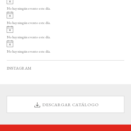
s
v
o
No hay ningún evento este día.
i
A
s
v
o
No hay ningún evento este día.
i
A
s
v
o
No hay ningún evento este día.
i
A
s
v
o
No hay ningún evento este día.
i
s
o
INSTAGRAM
DESCARGAR CATÁLOGO