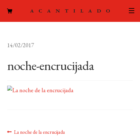
CATÁLOGO
14/02/2017
AUTORES
Expand
el
noche-encrucijada
ACTUALIDAD
Expand
menú
el
hijo
PODCAST
menú
hijo
LA EDITORIAL
Expand
el
FOREIGN RIGHTS
menú
hijo
CONTACTO
Navegación
Anterior:
La noche de la encrucijada
MI CUENTA