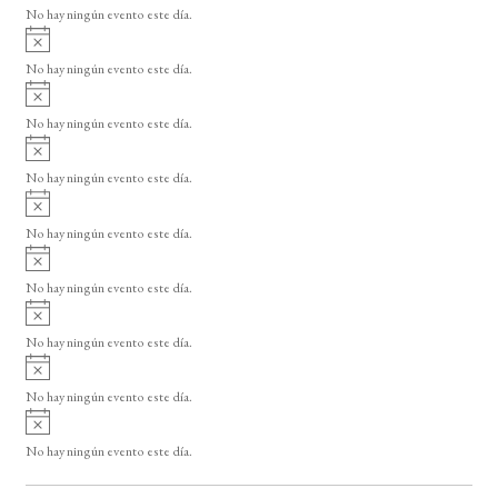
v
o
No hay ningún evento este día.
i
A
s
v
o
No hay ningún evento este día.
i
A
s
v
o
No hay ningún evento este día.
i
A
s
v
o
No hay ningún evento este día.
i
A
s
v
o
No hay ningún evento este día.
i
A
s
v
o
No hay ningún evento este día.
i
A
s
v
o
No hay ningún evento este día.
i
A
s
v
o
No hay ningún evento este día.
i
A
s
v
o
No hay ningún evento este día.
i
s