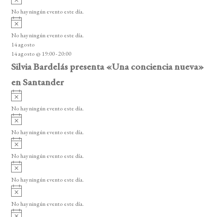
s
v
o
No hay ningún evento este día.
i
A
s
v
o
No hay ningún evento este día.
i
14 agosto
s
14 agosto @ 19:00
-
20:00
o
Silvia Bardelás presenta «Una conciencia nueva»
en Santander
A
v
No hay ningún evento este día.
i
A
s
v
o
No hay ningún evento este día.
i
A
s
v
o
No hay ningún evento este día.
i
A
s
v
o
No hay ningún evento este día.
i
A
s
v
o
No hay ningún evento este día.
i
A
s