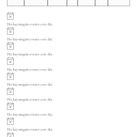
E
v
A
e
v
No hay ningún evento este día.
i
n
A
s
t
v
o
No hay ningún evento este día.
i
o
A
s
v
o
s
No hay ningún evento este día.
i
A
s
v
o
No hay ningún evento este día.
i
A
s
v
o
No hay ningún evento este día.
i
A
s
v
o
No hay ningún evento este día.
i
A
s
v
o
No hay ningún evento este día.
i
A
s
v
o
No hay ningún evento este día.
i
A