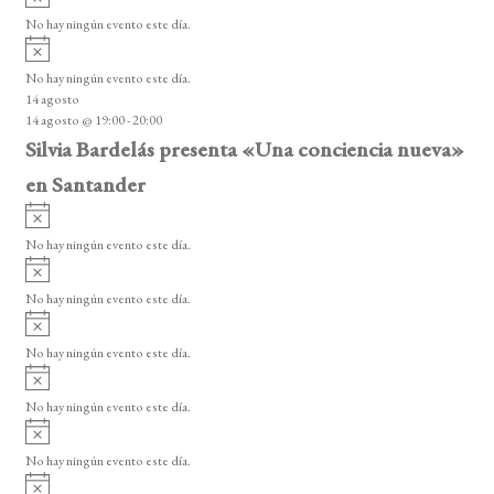
v
o
No hay ningún evento este día.
i
A
s
v
o
No hay ningún evento este día.
i
14 agosto
s
14 agosto @ 19:00
-
20:00
o
Silvia Bardelás presenta «Una conciencia nueva»
en Santander
A
v
No hay ningún evento este día.
i
A
s
v
o
No hay ningún evento este día.
i
A
s
v
o
No hay ningún evento este día.
i
A
s
v
o
No hay ningún evento este día.
i
A
s
v
o
No hay ningún evento este día.
i
A
s